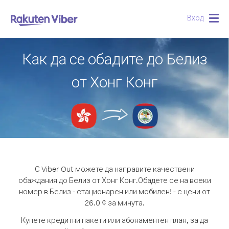
Вход
Togg
navig
Как да се обадите до Белиз
от Хонг Конг
С Viber Out можете да направите качествени
обаждания до Белиз от Хонг Конг.
Обадете се на всеки
номер в Белиз - стационарен или мобилен! - с цени от
26.0 ¢ за минута.
Купете кредитни пакети или абонаментен план, за да