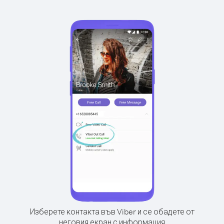
Изберете контакта във Viber и се обадете от
неговия екран с информация