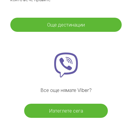
Още дестинации
Все още нямате Viber?
Изтеглете сега