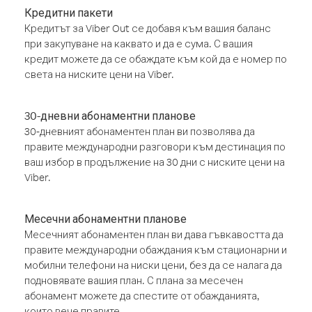
Кредитни пакети
Кредитът за Viber Out се добавя към вашия баланс
при закупуване на каквато и да е сума. С вашия
кредит можете да се обаждате към кой да е номер по
света на ниските цени на Viber.
30-дневни абонаментни планове
30-дневният абонаментен план ви позволява да
правите международни разговори към дестинация по
ваш избор в продължение на 30 дни с ниските цени на
Viber.
Месечни абонаментни планове
Месечният абонаментен план ви дава гъвкавостта да
правите международни обаждания към стационарни и
мобилни телефони на ниски цени, без да се налага да
подновявате вашия план. С плана за месечен
абонамент можете да спестите от обажданията,
които вече правите