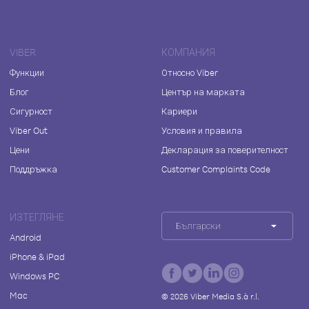
VIBER
КОМПАНИЯ
Функции
Относно Viber
Блог
Център на марката
Сигурност
Кариери
Viber Out
Условия и правила
Цени
Декларация за поверителност
Поддръжка
Customer Complaints Code
ИЗТЕГЛЯНЕ
Български
Android
iPhone & iPad
Windows PC
Mac
©
2026
Viber Media S.à r.l.