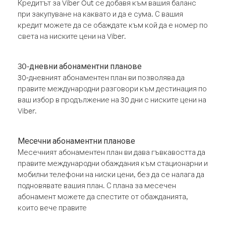
Кредитът за Viber Out се добавя към вашия баланс
при закупуване на каквато и да е сума. С вашия
кредит можете да се обаждате към кой да е номер по
света на ниските цени на Viber.
30-дневни абонаментни планове
30-дневният абонаментен план ви позволява да
правите международни разговори към дестинация по
ваш избор в продължение на 30 дни с ниските цени на
Viber.
Месечни абонаментни планове
Месечният абонаментен план ви дава гъвкавостта да
правите международни обаждания към стационарни и
мобилни телефони на ниски цени, без да се налага да
подновявате вашия план. С плана за месечен
абонамент можете да спестите от обажданията,
които вече правите