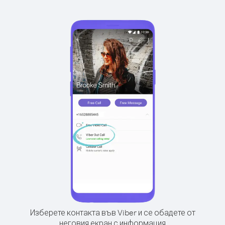
Изберете контакта във Viber и се обадете от
неговия екран с информация