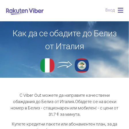
Вход
Togg
navig
Как да се обадите до Белиз
от Италия
С Viber Out можете да направите качествени
обаждания до Белиз от Италия.
Обадете се на всеки
номер в Белиз - стационарен или мобилен! - с цени от
31.7 ¢ за минута.
Купете кредитни пакети или абонаментен план, за да