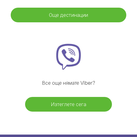
Още дестинации
Все още нямате Viber?
Изтеглете сега