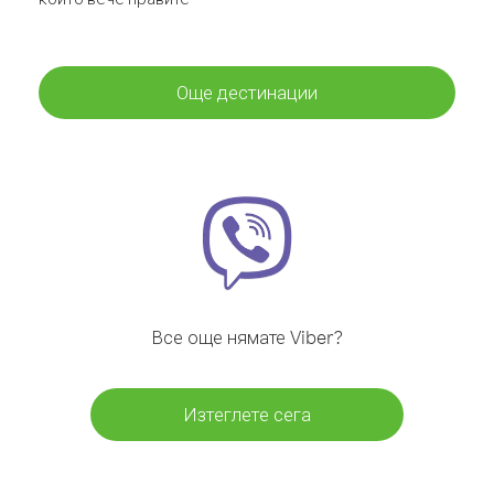
Още дестинации
Все още нямате Viber?
Изтеглете сега