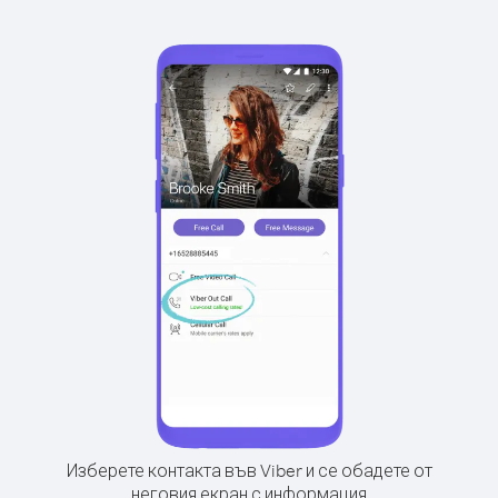
Изберете контакта във Viber и се обадете от
неговия екран с информация