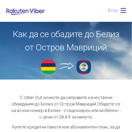
Вход
Togg
navig
Как да се обадите до Белиз
от Остров Мавриций
С Viber Out можете да направите качествени
обаждания до Белиз от Остров Мавриций.
Обадете се
на всеки номер в Белиз - стационарен или мобилен! -
с цени от 29.9 ¢ за минута.
Купете кредитни пакети или абонаментен план, за да