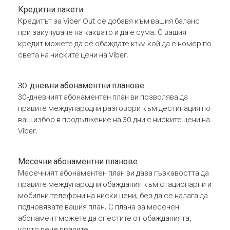
Кредитни пакети
Кредитът за Viber Out се добавя към вашия баланс
при закупуване на каквато и да е сума. С вашия
кредит можете да се обаждате към кой да е номер по
света на ниските цени на Viber.
30-дневни абонаментни планове
30-дневният абонаментен план ви позволява да
правите международни разговори към дестинация по
ваш избор в продължение на 30 дни с ниските цени на
Viber.
Месечни абонаментни планове
Месечният абонаментен план ви дава гъвкавостта да
правите международни обаждания към стационарни и
мобилни телефони на ниски цени, без да се налага да
подновявате вашия план. С плана за месечен
абонамент можете да спестите от обажданията,
които вече правите