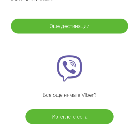
Още дестинации
Все още нямате Viber?
Изтеглете сега