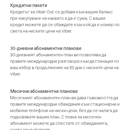
Кредитни пакети
Кредитът за Viber Out се добавя към вашия баланс
при закупуване на каквато и да е сума. С вашия
кредит можете да се обаждате към кой да е номер по
света на ниските цени на Viber.
30-дневни абонаментни планове
30-дневният абонаментен план ви позволява да
правите международни разговори към дестинация по
ваш избор в продължение на 30 дни с ниските цени на
Viber.
Месечни абонаментни планове
Месечният абонаментен план ви дава гъвкавостта да
правите международни обаждания към стационарни и
мобилни телефони на ниски цени, без да се налага да
подновявате вашия план. С плана за месечен
абонамент можете да спестите от обажданията,
които вече правите