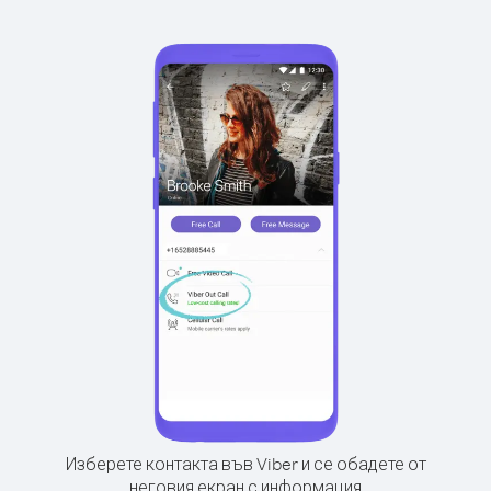
Изберете контакта във Viber и се обадете от
неговия екран с информация