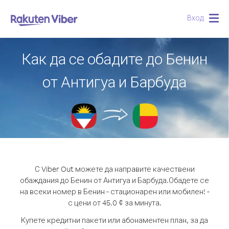
Вход
Togg
navig
Как да се обадите до Бенин
от Антигуа и Барбуда
С Viber Out можете да направите качествени
обаждания до Бенин от Антигуа и Барбуда.
Обадете се
на всеки номер в Бенин - стационарен или мобилен! -
с цени от 45.0 ¢ за минута.
Купете кредитни пакети или абонаментен план, за да