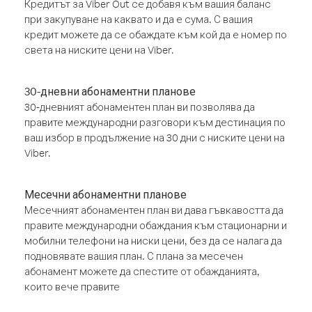
Кредитът за Viber Out се добавя към вашия баланс
при закупуване на каквато и да е сума. С вашия
кредит можете да се обаждате към кой да е номер по
света на ниските цени на Viber.
30-дневни абонаментни планове
30-дневният абонаментен план ви позволява да
правите международни разговори към дестинация по
ваш избор в продължение на 30 дни с ниските цени на
Viber.
Месечни абонаментни планове
Месечният абонаментен план ви дава гъвкавостта да
правите международни обаждания към стационарни и
мобилни телефони на ниски цени, без да се налага да
подновявате вашия план. С плана за месечен
абонамент можете да спестите от обажданията,
които вече правите