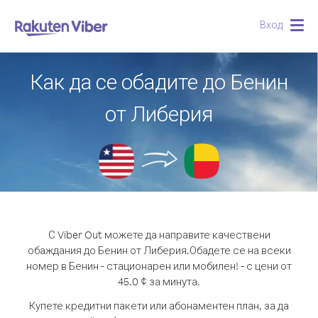
Вход
Togg
navig
Как да се обадите до Бенин
от Либерия
С Viber Out можете да направите качествени
обаждания до Бенин от Либерия.
Обадете се на всеки
номер в Бенин - стационарен или мобилен! - с цени от
45.0 ¢ за минута.
Купете кредитни пакети или абонаментен план, за да