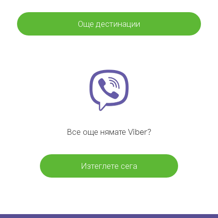
Още дестинации
Все още нямате Viber?
Изтеглете сега