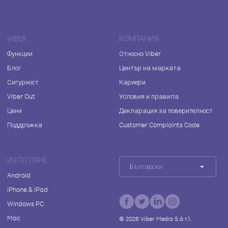
VIBER
КОМПАНИЯ
Функции
Относно Viber
Блог
Център на марката
Сигурност
Кариери
Viber Out
Условия и правила
Цени
Декларация за поверителност
Поддръжка
Customer Complaints Code
ИЗТЕГЛЯНЕ
Български
Android
iPhone & iPad
Windows PC
Mac
©
2026
Viber Media S.à r.l.