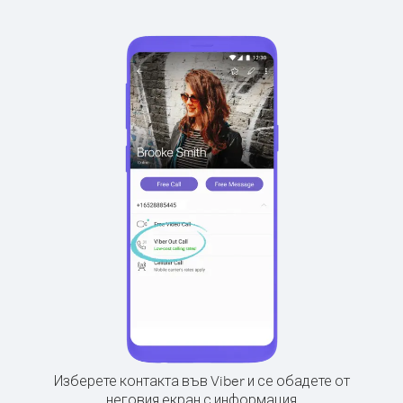
Изберете контакта във Viber и се обадете от
неговия екран с информация