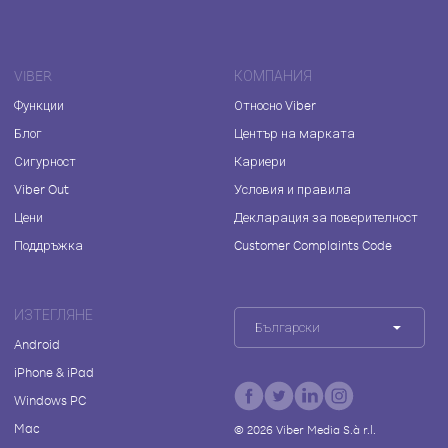
VIBER
КОМПАНИЯ
Функции
Относно Viber
Блог
Център на марката
Сигурност
Кариери
Viber Out
Условия и правила
Цени
Декларация за поверителност
Поддръжка
Customer Complaints Code
ИЗТЕГЛЯНЕ
Български
Android
iPhone & iPad
Windows PC
Mac
©
2026
Viber Media S.à r.l.