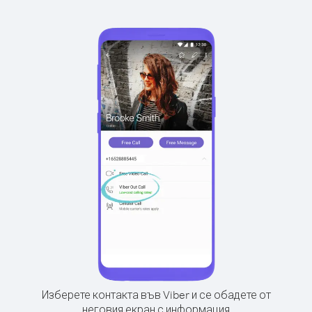
Изберете контакта във Viber и се обадете от
неговия екран с информация