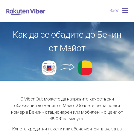
Вход
Togg
navig
Как да се обадите до Бенин
от Майот
С Viber Out можете да направите качествени
обаждания до Бенин от Майот.
Обадете се на всеки
номер в Бенин - стационарен или мобилен! - с цени от
45.0 ¢ за минута.
Купете кредитни пакети или абонаментен план, за да