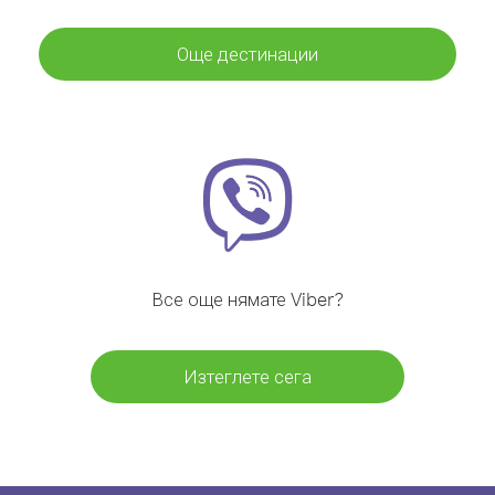
Още дестинации
Все още нямате Viber?
Изтеглете сега