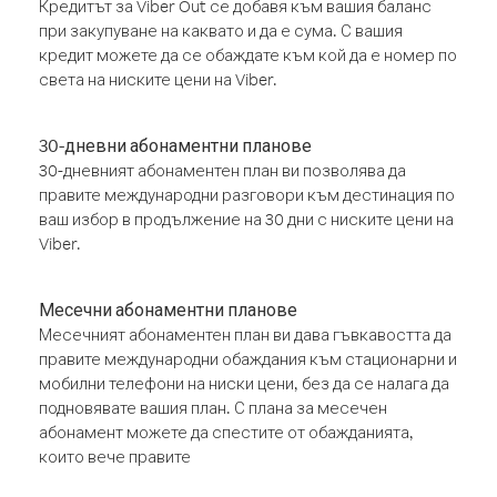
Кредитът за Viber Out се добавя към вашия баланс
при закупуване на каквато и да е сума. С вашия
кредит можете да се обаждате към кой да е номер по
света на ниските цени на Viber.
30-дневни абонаментни планове
30-дневният абонаментен план ви позволява да
правите международни разговори към дестинация по
ваш избор в продължение на 30 дни с ниските цени на
Viber.
Месечни абонаментни планове
Месечният абонаментен план ви дава гъвкавостта да
правите международни обаждания към стационарни и
мобилни телефони на ниски цени, без да се налага да
подновявате вашия план. С плана за месечен
абонамент можете да спестите от обажданията,
които вече правите