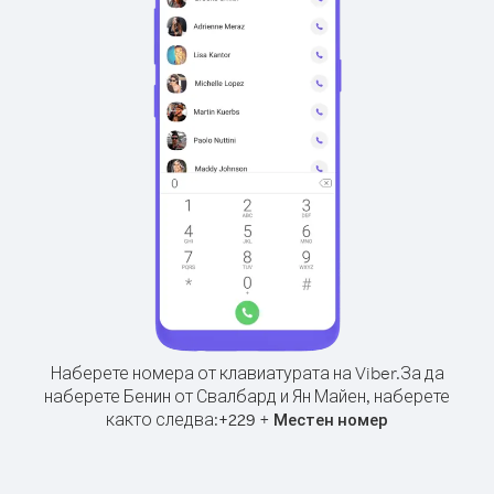
Наберете номера от клавиатурата на Viber.
За да
наберете Бенин от Свалбард и Ян Майен, наберете
както следва:
+
+
229
Местен номер