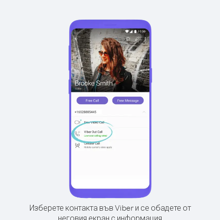
Изберете контакта във Viber и се обадете от
неговия екран с информация