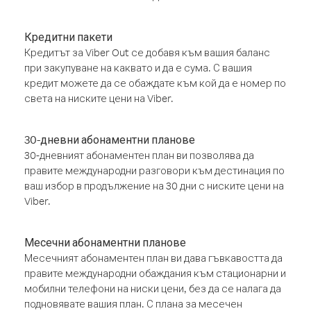
Кредитни пакети
Кредитът за Viber Out се добавя към вашия баланс
при закупуване на каквато и да е сума. С вашия
кредит можете да се обаждате към кой да е номер по
света на ниските цени на Viber.
30-дневни абонаментни планове
30-дневният абонаментен план ви позволява да
правите международни разговори към дестинация по
ваш избор в продължение на 30 дни с ниските цени на
Viber.
Месечни абонаментни планове
Месечният абонаментен план ви дава гъвкавостта да
правите международни обаждания към стационарни и
мобилни телефони на ниски цени, без да се налага да
подновявате вашия план. С плана за месечен