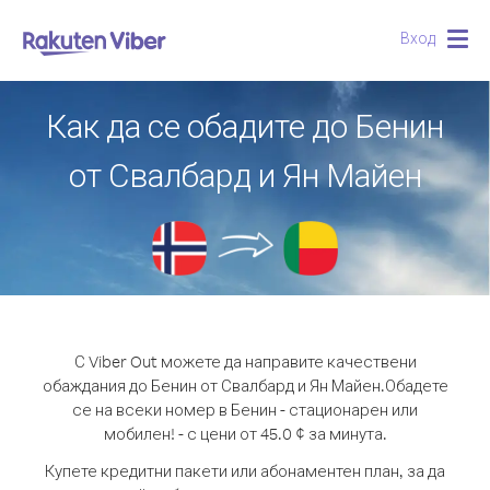
Вход
Togg
navig
Как да се обадите до Бенин
от Свалбард и Ян Майен
С Viber Out можете да направите качествени
обаждания до Бенин от Свалбард и Ян Майен.
Обадете
се на всеки номер в Бенин - стационарен или
мобилен! - с цени от 45.0 ¢ за минута.
Купете кредитни пакети или абонаментен план, за да