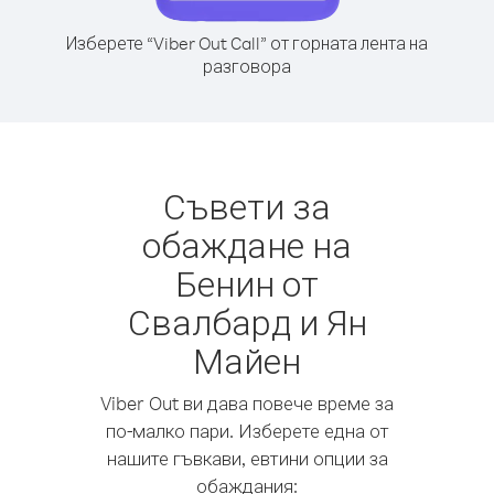
Изберете “Viber Out Call” от горната лента на
разговора
Съвети за
обаждане на
Бенин от
Свалбард и Ян
Майен
Viber Out ви дава повече време за
по-малко пари. Изберете една от
нашите гъвкави, евтини опции за
обаждания: