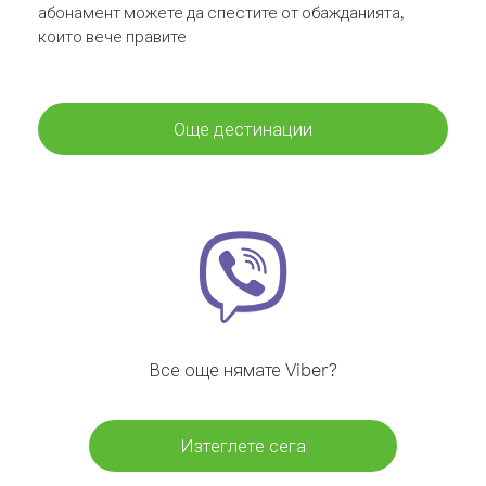
абонамент можете да спестите от обажданията,
които вече правите
Още дестинации
Все още нямате Viber?
Изтеглете сега