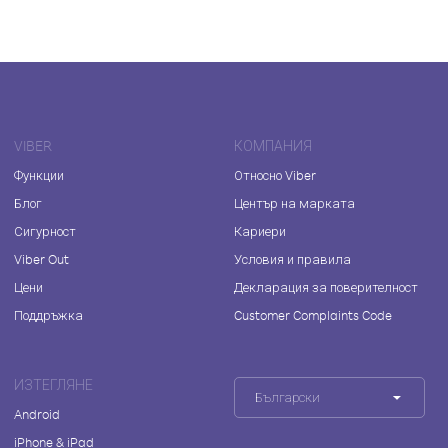
VIBER
КОМПАНИЯ
Функции
Относно Viber
Блог
Център на марката
Сигурност
Кариери
Viber Out
Условия и правила
Цени
Декларация за поверителност
Поддръжка
Customer Complaints Code
ИЗТЕГЛЯНЕ
Български
Android
iPhone & iPad