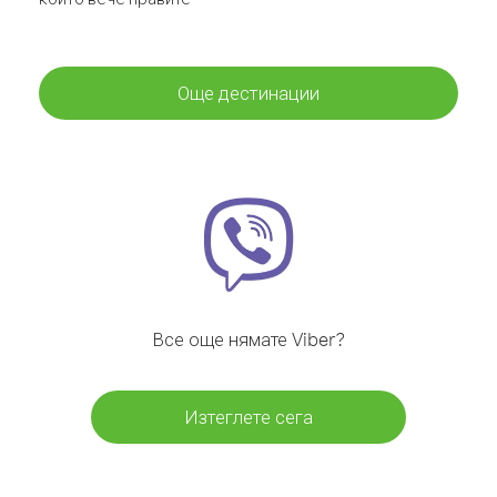
Още дестинации
Все още нямате Viber?
Изтеглете сега