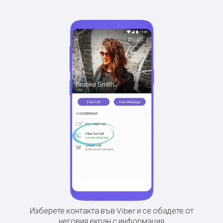
Изберете контакта във Viber и се обадете от
неговия екран с информация