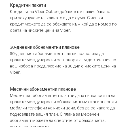
Кредитни пакети
Кредитът за Viber Out се добавя към вашия баланс
при закупуване на каквато и да е сума. С вашия
кредит можете да се обаждате към кой да е номер по
света на ниските цени на Viber.
30-дневни абонаментни планове
30-дневният абонаментен план ви позволява да
правите международни разговори към дестинация по
ваш избор в продължение на 30 дни с ниските цени на
Viber.
Месечни абонаментни планове
Месечният абонаментен план ви дава гъвкавостта да
правите международни обаждания към стационарни и
мобилни телефони на ниски цени, без да се налага да
подновявате вашия план. С плана за месечен
абонамент можете да спестите от обажданията,
които вече правите