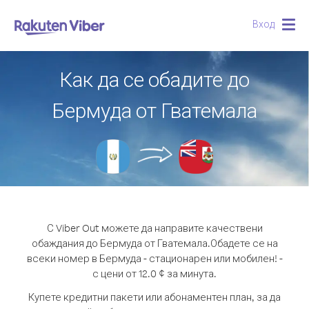
Вход
Togg
navig
Как да се обадите до
Бермуда от Гватемала
С Viber Out можете да направите качествени
обаждания до Бермуда от Гватемала.
Обадете се на
всеки номер в Бермуда - стационарен или мобилен! -
с цени от 12.0 ¢ за минута.
Купете кредитни пакети или абонаментен план, за да