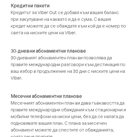
Кредитни пакети
Кредитът за Viber Out се добавя към вашия баланс
при закупуване на каквато и да е сума. С вашия
кредит можете да се обаждате към кой да е номер по
света на ниските цени на Viber.
30-дневни абонаментни планове
30-дневният абонаментен план ви позволява да
правите международни разговори към дестинация по
ваш избор в продължение на 30 дни с ниските цени на
Viber.
Месечни абонаментни планове
Месечният абонаментен план ви дава гъвкавостта да
правите международни обаждания към стационарни и
мобилни телефони на ниски цени, без да се налага да
подновявате вашия план. С плана за месечен
абонамент можете да спестите от обажданията,
които вече правите