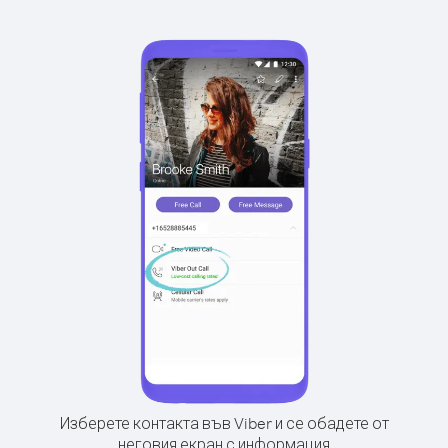
Изберете контакта във Viber и се обадете от
неговия екран с информация