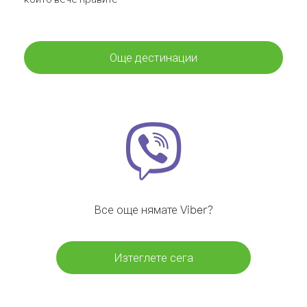
Още дестинации
Все още нямате Viber?
Изтеглете сега