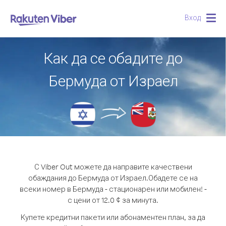
Вход
Togg
navig
Как да се обадите до
Бермуда от Израел
С Viber Out можете да направите качествени
обаждания до Бермуда от Израел.
Обадете се на
всеки номер в Бермуда - стационарен или мобилен! -
с цени от 12.0 ¢ за минута.
Купете кредитни пакети или абонаментен план, за да