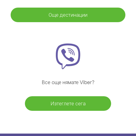
Още дестинации
Все още нямате Viber?
Изтеглете сега