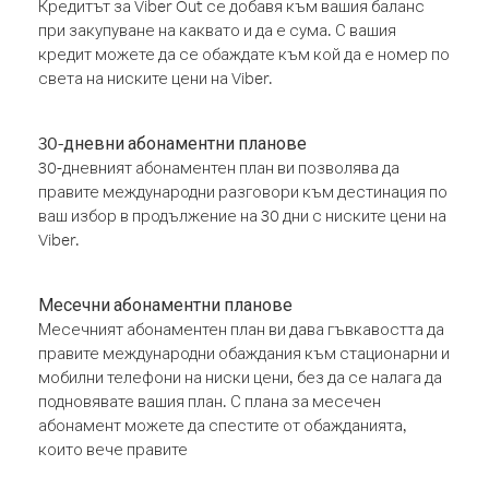
Кредитът за Viber Out се добавя към вашия баланс
при закупуване на каквато и да е сума. С вашия
кредит можете да се обаждате към кой да е номер по
света на ниските цени на Viber.
30-дневни абонаментни планове
30-дневният абонаментен план ви позволява да
правите международни разговори към дестинация по
ваш избор в продължение на 30 дни с ниските цени на
Viber.
Месечни абонаментни планове
Месечният абонаментен план ви дава гъвкавостта да
правите международни обаждания към стационарни и
мобилни телефони на ниски цени, без да се налага да
подновявате вашия план. С плана за месечен
абонамент можете да спестите от обажданията,
които вече правите