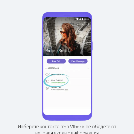
Изберете контакта във Viber и се обадете от
неговия екран с информация