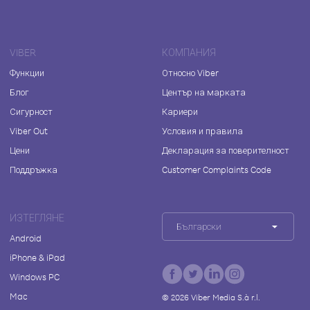
VIBER
КОМПАНИЯ
Функции
Относно Viber
Блог
Център на марката
Сигурност
Кариери
Viber Out
Условия и правила
Цени
Декларация за поверителност
Поддръжка
Customer Complaints Code
ИЗТЕГЛЯНЕ
Български
Android
iPhone & iPad
Windows PC
Mac
©
2026
Viber Media S.à r.l.