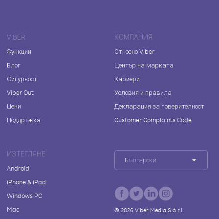
VIBER
КОМПАНИЯ
Функции
Относно Viber
Блог
Център на марката
Сигурност
Кариери
Viber Out
Условия и правила
Цени
Декларация за поверителност
Поддръжка
Customer Complaints Code
ИЗТЕГЛЯНЕ
Български
Android
iPhone & iPad
Windows PC
Mac
©
2026
Viber Media S.à r.l.