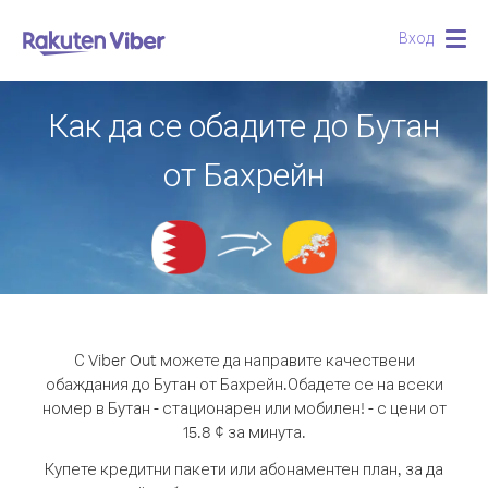
Вход
Togg
navig
Как да се обадите до Бутан
от Бахрейн
С Viber Out можете да направите качествени
обаждания до Бутан от Бахрейн.
Обадете се на всеки
номер в Бутан - стационарен или мобилен! - с цени от
15.8 ¢ за минута.
Купете кредитни пакети или абонаментен план, за да