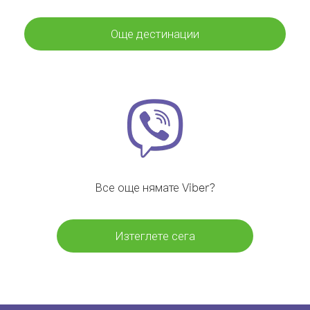
Още дестинации
Все още нямате Viber?
Изтеглете сега