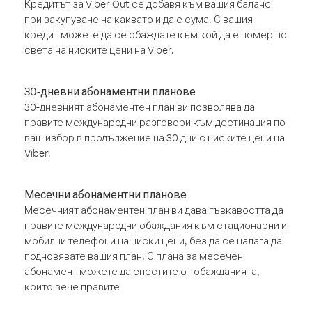
Кредитът за Viber Out се добавя към вашия баланс
при закупуване на каквато и да е сума. С вашия
кредит можете да се обаждате към кой да е номер по
света на ниските цени на Viber.
30-дневни абонаментни планове
30-дневният абонаментен план ви позволява да
правите международни разговори към дестинация по
ваш избор в продължение на 30 дни с ниските цени на
Viber.
Месечни абонаментни планове
Месечният абонаментен план ви дава гъвкавостта да
правите международни обаждания към стационарни и
мобилни телефони на ниски цени, без да се налага да
подновявате вашия план. С плана за месечен
абонамент можете да спестите от обажданията,
които вече правите