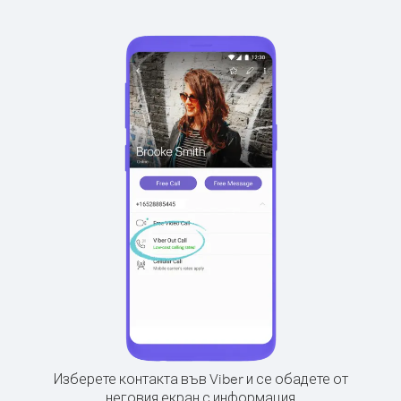
Изберете контакта във Viber и се обадете от
неговия екран с информация