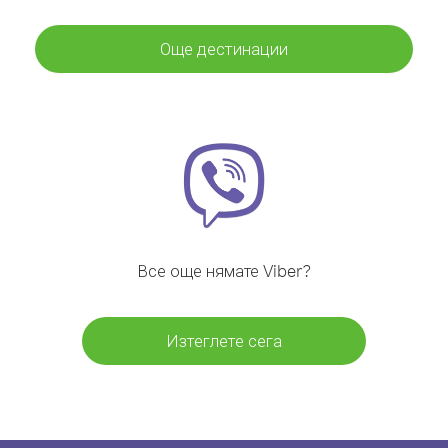
Още дестинации
Все още нямате Viber?
Изтеглете сега