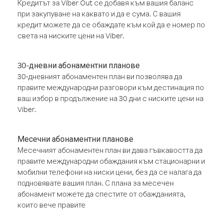
Кредитът за Viber Out се добавя към вашия баланс
при закупуване на каквато и да е сума. С вашия
кредит можете да се обаждате към кой да е номер по
света на ниските цени на Viber.
30-дневни абонаментни планове
30-дневният абонаментен план ви позволява да
правите международни разговори към дестинация по
ваш избор в продължение на 30 дни с ниските цени на
Viber.
Месечни абонаментни планове
Месечният абонаментен план ви дава гъвкавостта да
правите международни обаждания към стационарни и
мобилни телефони на ниски цени, без да се налага да
подновявате вашия план. С плана за месечен
абонамент можете да спестите от обажданията,
които вече правите