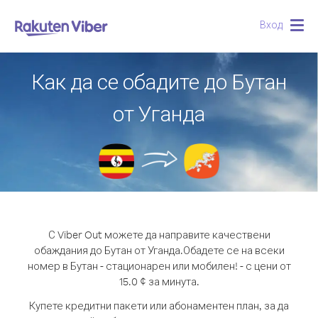
Вход
Togg
navig
Как да се обадите до Бутан
от Уганда
С Viber Out можете да направите качествени
обаждания до Бутан от Уганда.
Обадете се на всеки
номер в Бутан - стационарен или мобилен! - с цени от
15.0 ¢ за минута.
Купете кредитни пакети или абонаментен план, за да