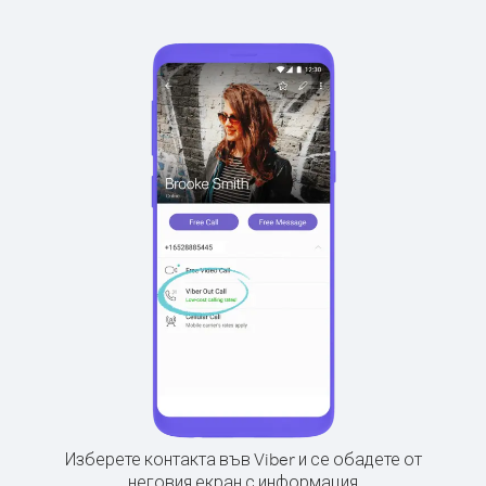
Изберете контакта във Viber и се обадете от
неговия екран с информация