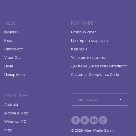
VIBER
КОМПАНИЯ
Функции
Относно Viber
Блог
Център на марката
Сигурност
Кариери
Viber Out
Условия и правила
Цени
Декларация за поверителност
Поддръжка
Customer Complaints Code
ИЗТЕГЛЯНЕ
Български
Android
iPhone & iPad
Windows PC
Mac
©
2026
Viber Media S.à r.l.