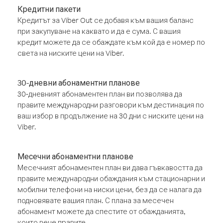
Кредитни пакети
Кредитът за Viber Out се добавя към вашия баланс
при закупуване на каквато и да е сума. С вашия
кредит можете да се обаждате към кой да е номер по
света на ниските цени на Viber.
30-дневни абонаментни планове
30-дневният абонаментен план ви позволява да
правите международни разговори към дестинация по
ваш избор в продължение на 30 дни с ниските цени на
Viber.
Месечни абонаментни планове
Месечният абонаментен план ви дава гъвкавостта да
правите международни обаждания към стационарни и
мобилни телефони на ниски цени, без да се налага да
подновявате вашия план. С плана за месечен
абонамент можете да спестите от обажданията,
които вече правите