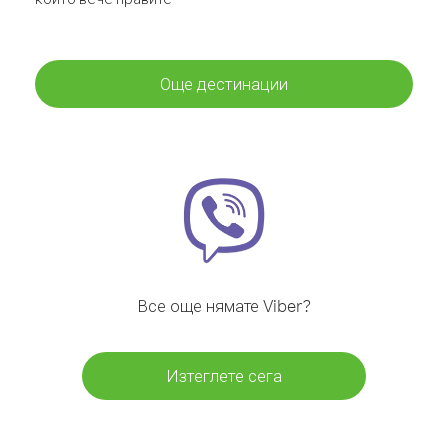
Още дестинации
Все още нямате Viber?
Изтеглете сега