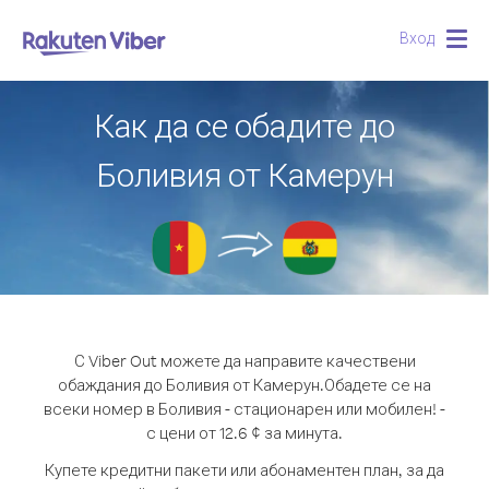
Вход
Togg
navig
Как да се обадите до
Боливия от Камерун
С Viber Out можете да направите качествени
обаждания до Боливия от Камерун.
Обадете се на
всеки номер в Боливия - стационарен или мобилен! -
с цени от 12.6 ¢ за минута.
Купете кредитни пакети или абонаментен план, за да