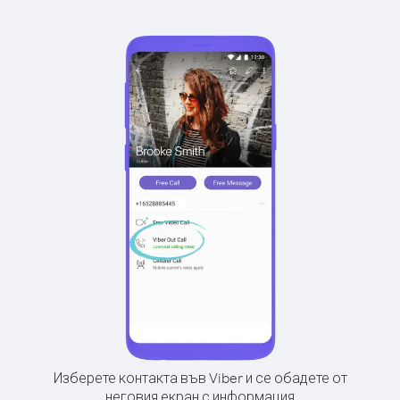
Изберете контакта във Viber и се обадете от
неговия екран с информация