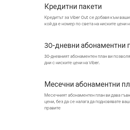
Кредитни пакети
Кредитът за Viber Out се добавя към ваши
кой да е номер по света на ниските цени на
30-дневни абонаментни 
30-дневният абонаментен план ви позвол
дни с ниските цени на Viber.
Месечни абонаментни п
Месечният абонаментен план ви дава гъв
цени, без да се налага да подновявате ва
правите