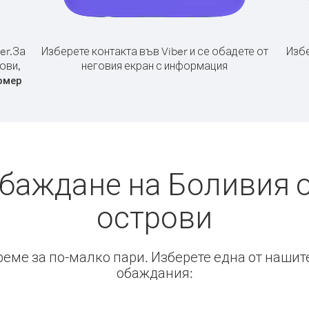
er.
За
Изберете контакта във Viber и се обадете от
Избе
ови,
неговия екран с информация
омер
обаждане на Боливия 
острови
време за по-малко пари. Изберете една от нашит
обаждания: