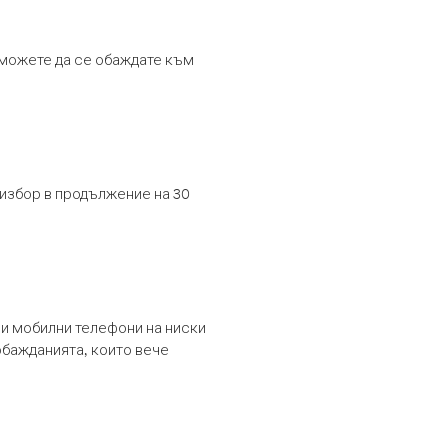
т можете да се обаждате към
 избор в продължение на 30
и мобилни телефони на ниски
обажданията, които вече