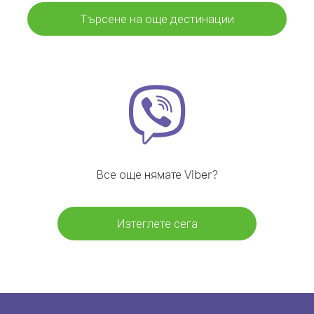
Търсене на още дестинации
Все още нямате Viber?
Изтеглете сега