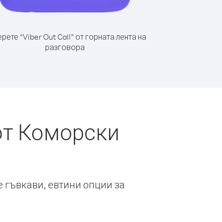
рете “Viber Out Call” от горната лента на
разговора
от Коморски
е гъвкави, евтини опции за