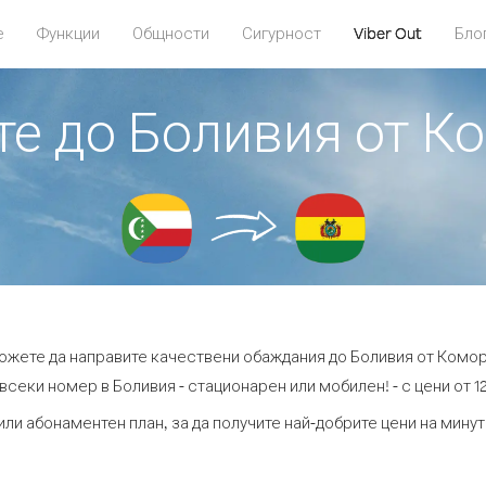
е
Функции
Общности
Сигурност
Viber Out
Бло
ите до Боливия от К
можете да направите качествени обаждания до Боливия от Комо
всеки номер в Боливия - стационарен или мобилен! - с цени от 12
или абонаментен план, за да получите най-добрите цени на мину