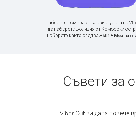
Наберете номера от клавиатурата на Vib
да наберете Боливия от Коморски остр
наберете както следва:
+
+
591
Местен н
Съвети за 
Viber Out ви дава повече 