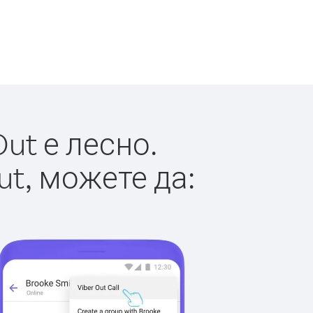
ut е лесно.
ut, можете да: