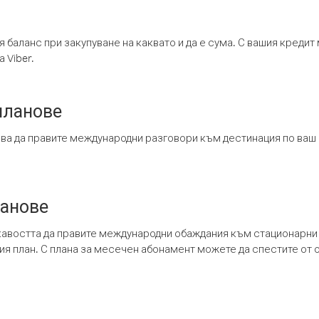
я баланс при закупуване на каквато и да е сума. С вашия креди
 Viber.
планове
ява да правите международни разговори към дестинация по ваш
ланове
кавостта да правите международни обаждания към стационарни 
шия план. С плана за месечен абонамент можете да спестите от 