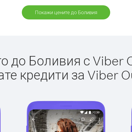
Покажи цените до Боливия
 до Боливия с Viber O
те кредити за Viber O