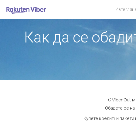
Изтеглян
Как да се обад
С Viber Out 
Обадете се на 
Купете кредитни пакети 