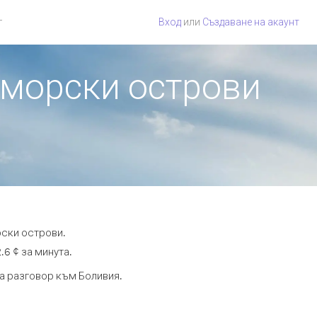
г
Вход
или
Създаване на акаунт
оморски острови
рски острови.
.6 ¢ за минута.
та разговор към Боливия.