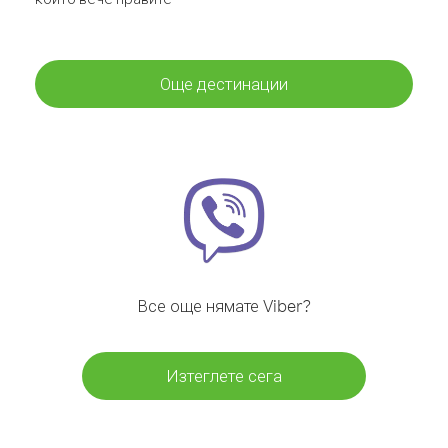
Още дестинации
Все още нямате Viber?
Изтеглете сега