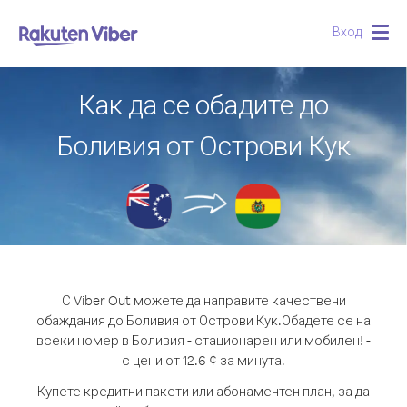
Вход
Togg
navig
Как да се обадите до
Боливия от Острови Кук
С Viber Out можете да направите качествени
обаждания до Боливия от Острови Кук.
Обадете се на
всеки номер в Боливия - стационарен или мобилен! -
с цени от 12.6 ¢ за минута.
Купете кредитни пакети или абонаментен план, за да