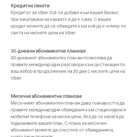
Кредитни пакети
Кредитът за Viber Out се добавя към вашия баланс
при закупуване на каквато и да е сума. С вашия
кредит можете да се обаждате към кой да е номер по
света на ниските цени на Viber.
30-дневни абонаментни планове
30-дневният абонаментен план ви позволява да
правите международни разговори към дестинация по
ваш избор в продължение на 30 дни с ниските цени на
Viber.
Месечни абонаментни планове
Месечният абонаментен план ви дава гъвкавостта да
правите международни обаждания към стационарни и
мобилни телефони на ниски цени, без да се налага да
подновявате вашия план. С плана за месечен
абонамент можете да спестите от обажданията,
които вече правите