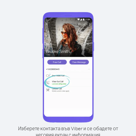
Изберете контакта във Viber и се обадете от
неговия екран с информация