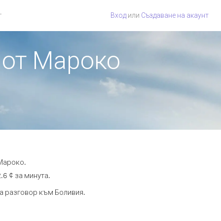
г
Вход
или
Създаване на акаунт
 от Мароко
 Мароко.
.6 ¢ за минута.
та разговор към Боливия.