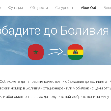
е
Функции
Общности
Сигурност
Viber Out
Бло
 обадите до Боливия
 Out можете да направите качествени обаждания до Боливия от
всеки номер в Боливия - стационарен или мобилен! - с цени от 12
или абонаментен план, за да получите най-добрите цени на мину