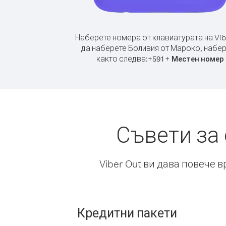
Наберете номера от клавиатурата на Vib
да наберете Боливия от Мароко, набе
както следва:
+
+
591
Местен номер
Съвети за
Viber Out ви дава повече 
Кредитни пакети