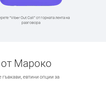
рете “Viber Out Call” от горната лента на
разговора
 от Мароко
е гъвкави, евтини опции за