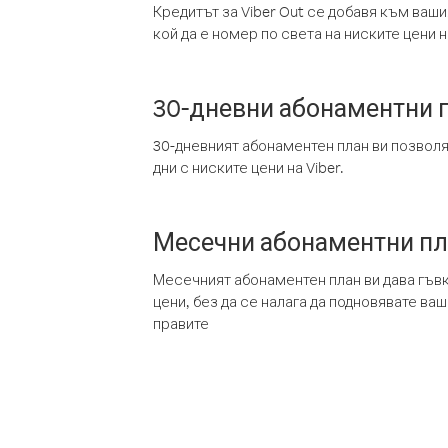
Кредитът за Viber Out се добавя към ваши
кой да е номер по света на ниските цени на
30-дневни абонаментни 
30-дневният абонаментен план ви позвол
дни с ниските цени на Viber.
Месечни абонаментни п
Месечният абонаментен план ви дава гъв
цени, без да се налага да подновявате ва
правите