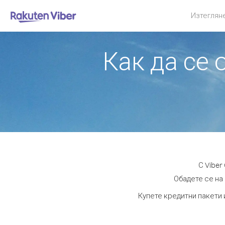
Изтеглян
Как да се
С Viber
Обадете се на 
Купете кредитни пакети 