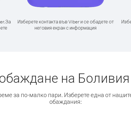
er.
За
Изберете контакта във Viber и се обадете от
Избе
рете
неговия екран с информация
 обаждане на Боливия
време за по-малко пари. Изберете една от нашит
обаждания: