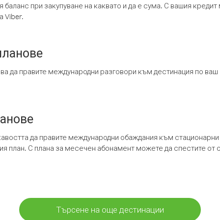
я баланс при закупуване на каквато и да е сума. С вашия креди
 Viber.
планове
ява да правите международни разговори към дестинация по ваш
ланове
кавостта да правите международни обаждания към стационарни 
шия план. С плана за месечен абонамент можете да спестите от 
Търсене на още дестинации