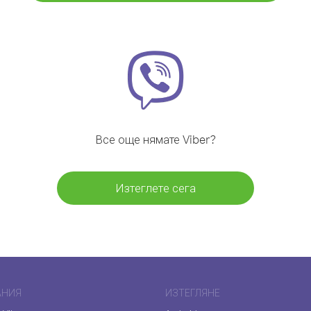
Все още нямате Viber?
Изтеглете сега
АНИЯ
ИЗТЕГЛЯНЕ