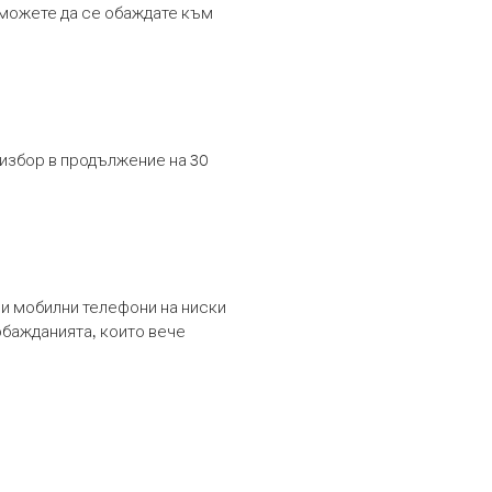
т можете да се обаждате към
 избор в продължение на 30
и мобилни телефони на ниски
обажданията, които вече