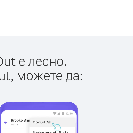
ut е лесно.
ut, можете да: