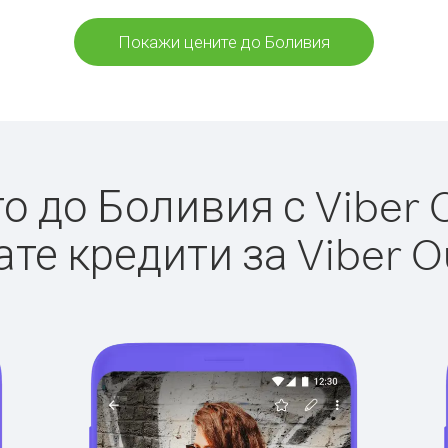
Покажи цените до Боливия
 до Боливия с Viber O
те кредити за Viber O