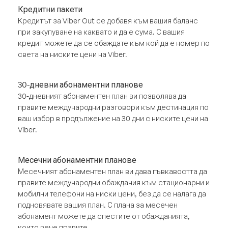
Кредитни пакети
Кредитът за Viber Out се добавя към вашия баланс
при закупуване на каквато и да е сума. С вашия
кредит можете да се обаждате към кой да е номер по
света на ниските цени на Viber.
30-дневни абонаментни планове
30-дневният абонаментен план ви позволява да
правите международни разговори към дестинация по
ваш избор в продължение на 30 дни с ниските цени на
Viber.
Месечни абонаментни планове
Месечният абонаментен план ви дава гъвкавостта да
правите международни обаждания към стационарни и
мобилни телефони на ниски цени, без да се налага да
подновявате вашия план. С плана за месечен
абонамент можете да спестите от обажданията,
които вече правите