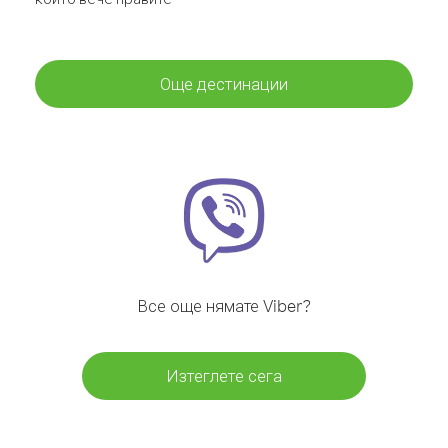
Още дестинации
Все още нямате Viber?
Изтеглете сега