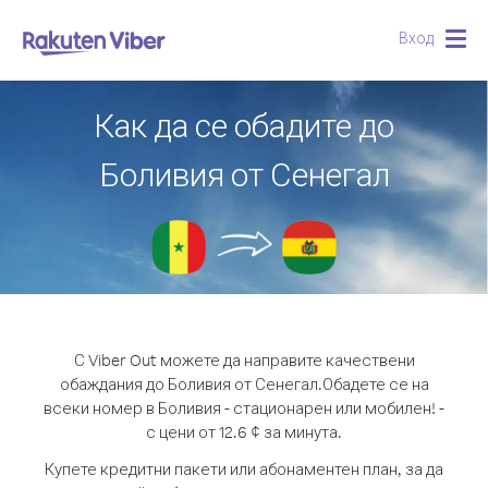
Вход
Togg
navig
Как да се обадите до
Боливия от Сенегал
С Viber Out можете да направите качествени
обаждания до Боливия от Сенегал.
Обадете се на
всеки номер в Боливия - стационарен или мобилен! -
с цени от 12.6 ¢ за минута.
Купете кредитни пакети или абонаментен план, за да