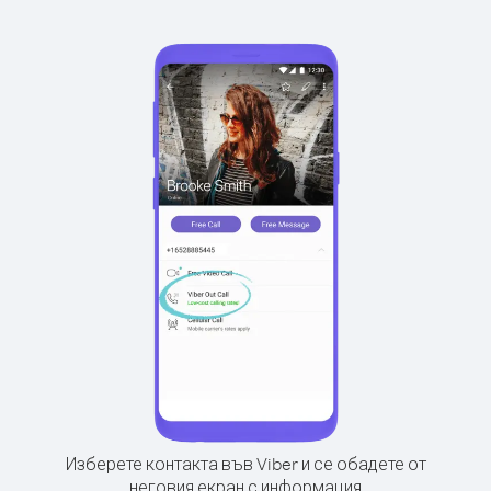
Изберете контакта във Viber и се обадете от
неговия екран с информация