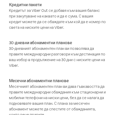
Кредитни пакети
Кредитът за Viber Out се добавя към вашия баланс
при закупуване на каквато и да е сума. С вашия
кредит можете да се обаждате към кой да е номер по
света на ниските цени на Viber.
30-дневни абонаментни планове
30-дневният абонаментен план ви позволява да
правите международни разговори към дестинация по
ваш избор в продължение на 30 дни с ниските цени на
Viber.
Месечни абонаментни планове
Месечният абонаментен план ви дава гъвкавостта да
правите международни обаждания към стационарни и
мобилни телефони на ниски цени, без да се налага да
подновявате вашия план. С плана за месечен
абонамент можете да спестите от обажданията,
които вече правите