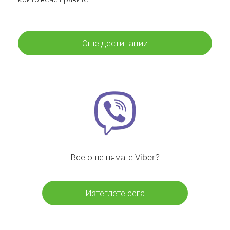
Още дестинации
Все още нямате Viber?
Изтеглете сега