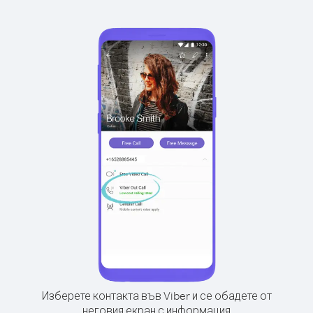
Изберете контакта във Viber и се обадете от
неговия екран с информация