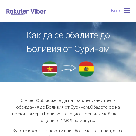
Вход
Togg
navig
Как да се обадите до
Боливия от Суринам
С Viber Out можете да направите качествени
обаждания до Боливия от Суринам.
Обадете се на
всеки номер в Боливия - стационарен или мобилен! -
с цени от 12.6 ¢ за минута.
Купете кредитни пакети или абонаментен план, за да