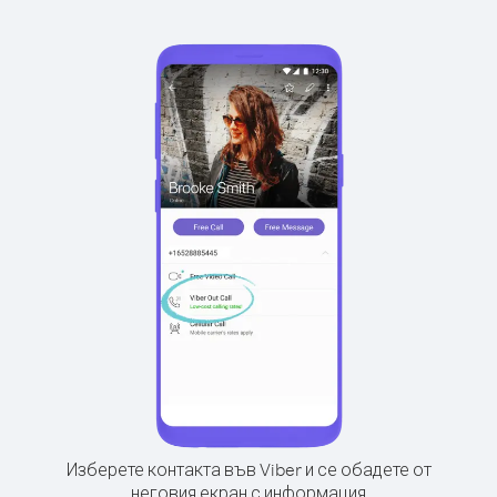
Изберете контакта във Viber и се обадете от
неговия екран с информация