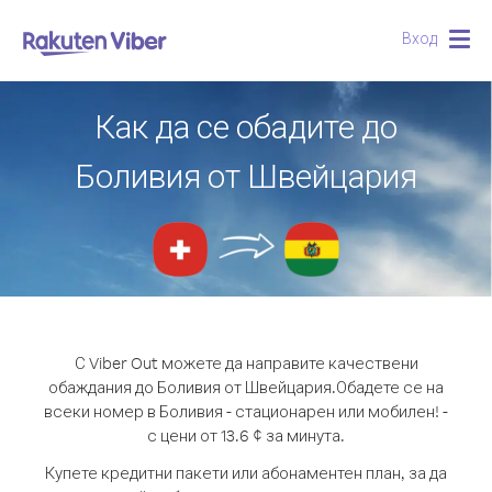
Вход
Togg
navig
Как да се обадите до
Боливия от Швейцария
С Viber Out можете да направите качествени
обаждания до Боливия от Швейцария.
Обадете се на
всеки номер в Боливия - стационарен или мобилен! -
с цени от 13.6 ¢ за минута.
Купете кредитни пакети или абонаментен план, за да