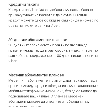
Кредитни пакети
Кредитът за Viber Out се добавя към вашия баланс
при закупуване на каквато и да е сума. С вашия
кредит можете да се обаждате към кой да е номер по
света на ниските цени на Viber.
30-дневни абонаментни планове
30-дневният абонаментен план ви позволява да
правите международни разговори към дестинация по
ваш избор в продължение на 30 дни с ниските цени на
Viber.
Месечни абонаментни планове
Месечният абонаментен план ви дава гъвкавостта да
правите международни обаждания към стационарни и
мобилни телефони на ниски цени, без да се налага да
подновявате вашия план. С плана за месечен
абонамент можете да спестите от обажданията,
които вече правите