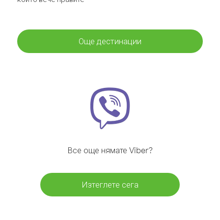
Още дестинации
Все още нямате Viber?
Изтеглете сега