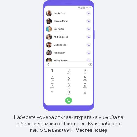
Наберете номера от клавиатурата на Viber.
За да
наберете Боливия от Тристан да Куня, наберете
както следва:
+
+
591
Местен номер