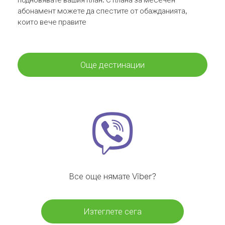
абонамент можете да спестите от обажданията,
които вече правите
Още дестинации
Все още нямате Viber?
Изтеглете сега