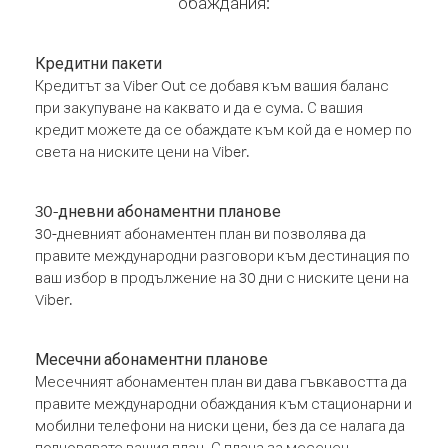
обаждания:
Кредитни пакети
Кредитът за Viber Out се добавя към вашия баланс
при закупуване на каквато и да е сума. С вашия
кредит можете да се обаждате към кой да е номер по
света на ниските цени на Viber.
30-дневни абонаментни планове
30-дневният абонаментен план ви позволява да
правите международни разговори към дестинация по
ваш избор в продължение на 30 дни с ниските цени на
Viber.
Месечни абонаментни планове
Месечният абонаментен план ви дава гъвкавостта да
правите международни обаждания към стационарни и
мобилни телефони на ниски цени, без да се налага да
подновявате вашия план. С плана за месечен