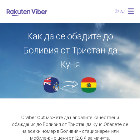
Вход
Togg
navig
Как да се обадите до
Боливия от Тристан да
Куня
С Viber Out можете да направите качествени
обаждания до Боливия от Тристан да Куня.
Обадете се
на всеки номер в Боливия - стационарен или
мобилен! - с цени от 12.6 ¢ за минута.