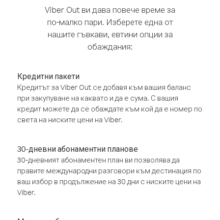
Viber Out ви дава повече време за
по-малко пари. Изберете една от
нашите гъвкави, евтини опции за
обаждания:
Кредитни пакети
Кредитът за Viber Out се добавя към вашия баланс
при закупуване на каквато и да е сума. С вашия
кредит можете да се обаждате към кой да е номер по
света на ниските цени на Viber.
30-дневни абонаментни планове
30-дневният абонаментен план ви позволява да
правите международни разговори към дестинация по
ваш избор в продължение на 30 дни с ниските цени на
Viber.