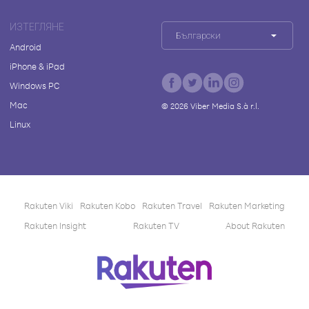
ИЗТЕГЛЯНЕ
Български
Android
iPhone & iPad
Windows PC
Mac
©
2026
Viber Media S.à r.l.
Linux
Rakuten Viki
Rakuten Kobo
Rakuten Travel
Rakuten Marketing
Rakuten Insight
Rakuten TV
About Rakuten