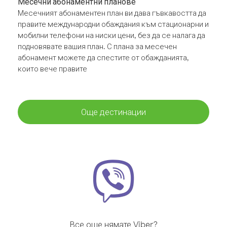
Месечни абонаментни планове
Месечният абонаментен план ви дава гъвкавостта да
правите международни обаждания към стационарни и
мобилни телефони на ниски цени, без да се налага да
подновявате вашия план. С плана за месечен
абонамент можете да спестите от обажданията,
които вече правите
Още дестинации
Все още нямате Viber?