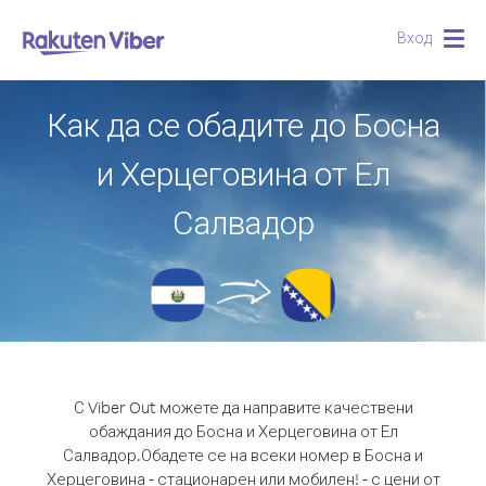
Вход
Togg
navig
Как да се обадите до Босна
и Херцеговина от Ел
Салвадор
С Viber Out можете да направите качествени
обаждания до Босна и Херцеговина от Ел
Салвадор.
Обадете се на всеки номер в Босна и
Херцеговина - стационарен или мобилен! - с цени от