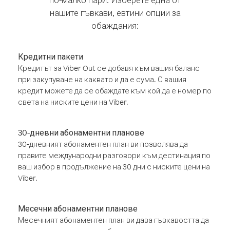
нашите гъвкави, евтини опции за
обаждания:
Кредитни пакети
Кредитът за Viber Out се добавя към вашия баланс
при закупуване на каквато и да е сума. С вашия
кредит можете да се обаждате към кой да е номер по
света на ниските цени на Viber.
30-дневни абонаментни планове
30-дневният абонаментен план ви позволява да
правите международни разговори към дестинация по
ваш избор в продължение на 30 дни с ниските цени на
Viber.
Месечни абонаментни планове
Месечният абонаментен план ви дава гъвкавостта да