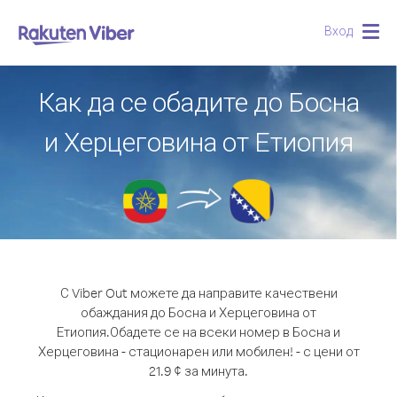
Вход
Togg
navig
Как да се обадите до Босна
и Херцеговина от Етиопия
С Viber Out можете да направите качествени
обаждания до Босна и Херцеговина от
Етиопия.
Обадете се на всеки номер в Босна и
Херцеговина - стационарен или мобилен! - с цени от
21.9 ¢ за минута.