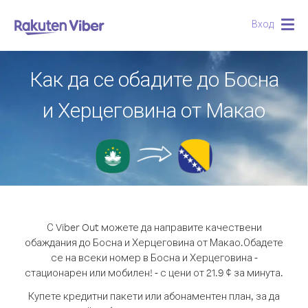
Вход
Togg
navig
Как да се обадите до Босна
и Херцеговина от Макао
С Viber Out можете да направите качествени
обаждания до Босна и Херцеговина от Макао.
Обадете
се на всеки номер в Босна и Херцеговина -
стационарен или мобилен! - с цени от 21.9 ¢ за минута.
Купете кредитни пакети или абонаментен план, за да