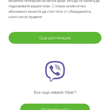
мобилни телефони на ниски цени, без да се налага да
подновявате вашия план. С плана за месечен
абонамент можете да спестите от обажданията,
които вече правите
Още дестинации
Все още нямате Viber?
Изтеглете сега