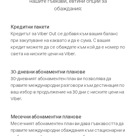
нашите гъвкави, евтини опции за
обаждания:
Кредитни пакети
Кредитът за Viber Out се добавя към вашия баланс
при закупуване на каквато и да е сума. С вашия
кредит можете да се обаждате към кой да е номер по
света на ниските цени на Viber.
30-дневни абонаментни планове
30-дневният абонаментен план ви позволява да
правите международни разговори към дестинация по
ваш избор в продължение на 30 дни с ниските цени на
Viber.
Месечни абонаментни планове
Месечният абонаментен план ви дава гъвкавостта да
правите международни обаждания към стационарни и