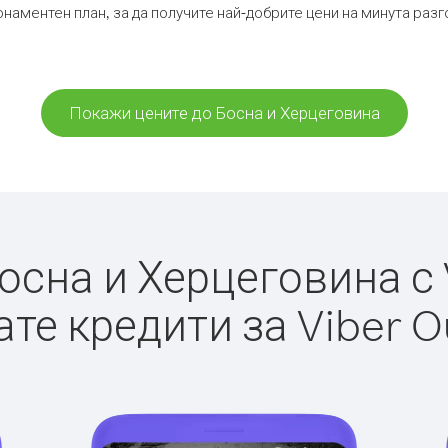
онаментен план, за да получите най-добрите цени на минута раз
Покажи цените до Босна и Херцеговина
сна и Херцеговина с V
те кредити за Viber O