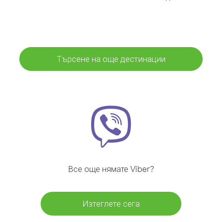
Търсене на още дестинации
Все още нямате Viber?
Изтеглете сега