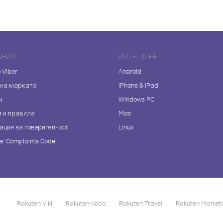
АНИЯ
ИЗТЕГЛЯНЕ
 Viber
Android
 на марката
iPhone & iPad
и
Windows PC
я и правила
Mac
ация за поверителност
Linux
r Complaints Code
Rakuten Viki
Rakuten Kobo
Rakuten Travel
Rakuten Market