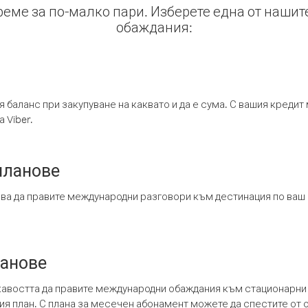
време за по-малко пари. Изберете една от нашит
обаждания:
я баланс при закупуване на каквато и да е сума. С вашия креди
 Viber.
планове
ява да правите международни разговори към дестинация по ваш
ланове
кавостта да правите международни обаждания към стационарни 
шия план. С плана за месечен абонамент можете да спестите от 