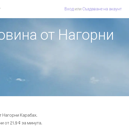
г
Вход
или
Създаване на акаунт
говина от Нагорни
т Нагорни Карабах.
 от 21.9 ¢ за минута.