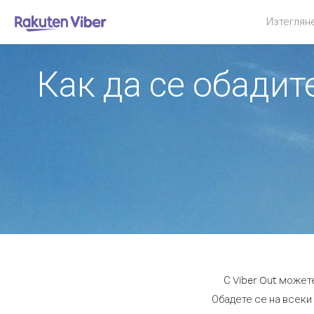
Изтеглян
Как да се обадит
С Viber Out может
Обадете се на всеки 