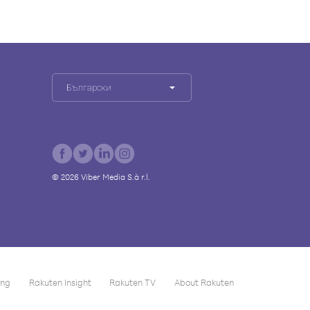
Български
©
2026
Viber Media S.à r.l.
ing
Rakuten Insight
Rakuten TV
About Rakuten