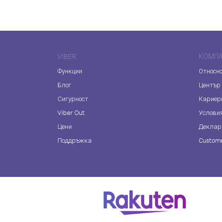
VIBER
КОМП
Функции
Относно
Блог
Център
Сигурност
Кариер
Viber Out
Услови
Цени
Деклар
Поддръжка
Custome