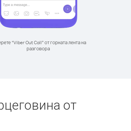
рете “Viber Out Call” от горната лента на
разговора
рцеговина от