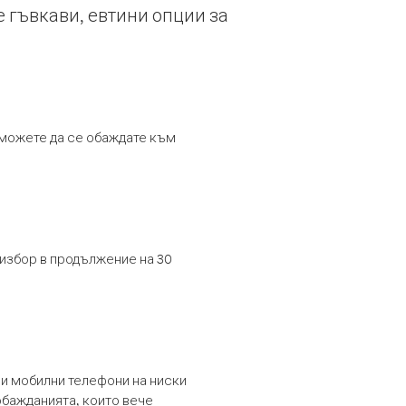
е гъвкави, евтини опции за
т можете да се обаждате към
 избор в продължение на 30
и мобилни телефони на ниски
обажданията, които вече