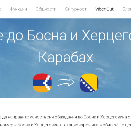
е
Функции
Общности
Сигурност
Viber Out
Бло
е до Босна и Херце
Карабах
е да направите качествени обаждания до Босна и Херцеговина о
номер в Босна и Херцеговина - стационарен или мобилен! - с цени