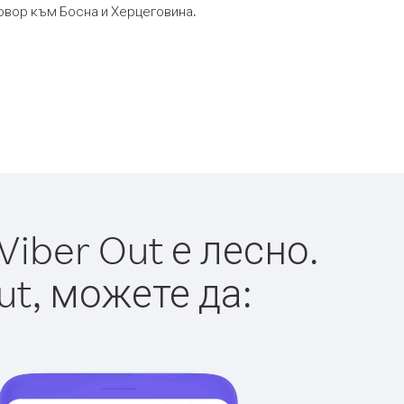
говор към Босна и Херцеговина.
iber Out е лесно.
ut, можете да: