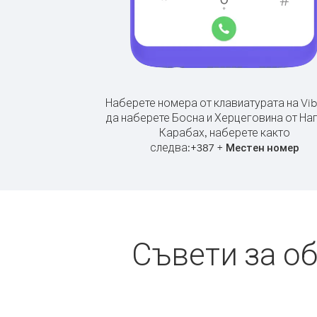
Наберете номера от клавиатурата на Vib
да наберете Босна и Херцеговина от На
Карабах, наберете както
следва:
+
+
387
Местен номер
Съвети за о