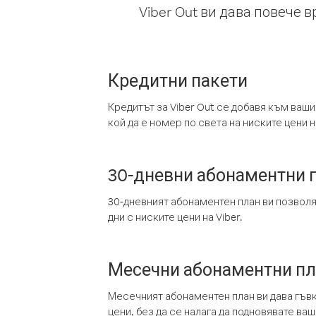
Viber Out ви дава повече 
Кредитни пакети
Кредитът за Viber Out се добавя към ваши
кой да е номер по света на ниските цени на
30-дневни абонаментни 
30-дневният абонаментен план ви позвол
дни с ниските цени на Viber.
Месечни абонаментни п
Месечният абонаментен план ви дава гъв
цени, без да се налага да подновявате ва