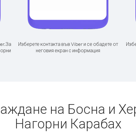
er.
За
Изберете контакта във Viber и се обадете от
Избе
горни
неговия екран с информация
баждане на Босна и Хе
Нагорни Карабах