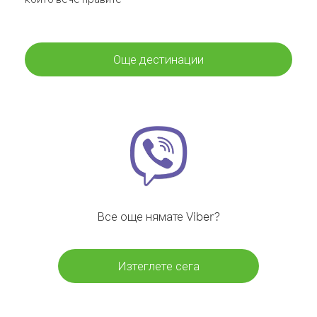
Още дестинации
Все още нямате Viber?
Изтеглете сега