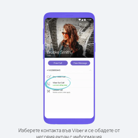
Изберете контакта във Viber и се обадете от
неговия екран с информация