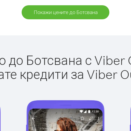
Покажи цените до Ботсвана
 до Ботсвана с Viber O
те кредити за Viber O