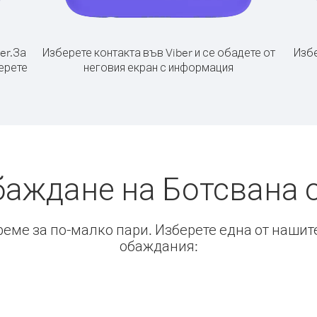
er.
За
Изберете контакта във Viber и се обадете от
Избе
ерете
неговия екран с информация
баждане на Ботсвана 
време за по-малко пари. Изберете една от нашит
обаждания: