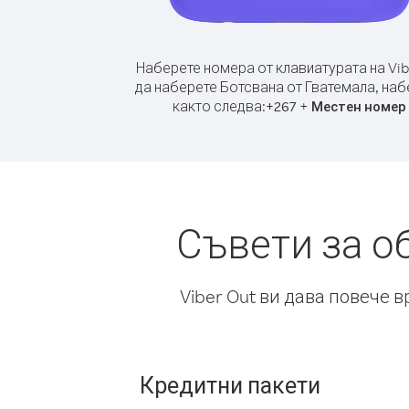
Наберете номера от клавиатурата на Vib
да наберете Ботсвана от Гватемала, наб
както следва:
+
+
267
Местен номер
Съвети за о
Viber Out ви дава повече 
Кредитни пакети