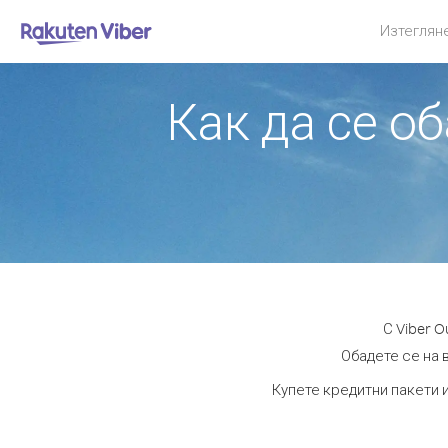
Изтеглян
Как да се о
С Viber 
Обадете се на в
Купете кредитни пакети и