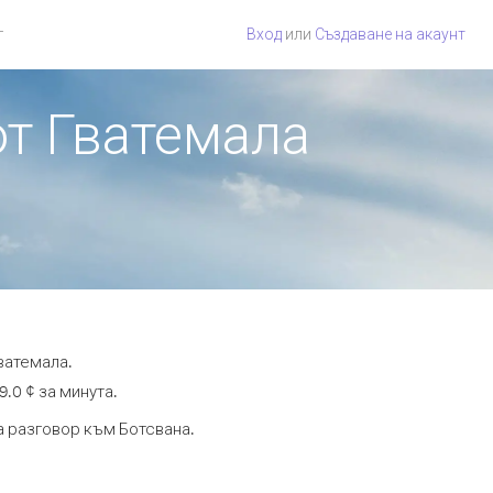
г
Вход
или
Създаване на акаунт
от Гватемала
ватемала.
9.0 ¢ за минута.
та разговор към Ботсвана.