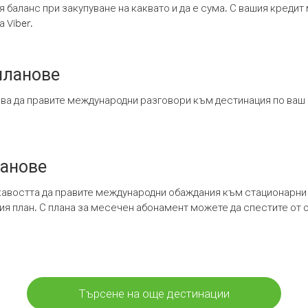
я баланс при закупуване на каквато и да е сума. С вашия креди
 Viber.
планове
ява да правите международни разговори към дестинация по ваш
ланове
кавостта да правите международни обаждания към стационарни 
шия план. С плана за месечен абонамент можете да спестите от 
Търсене на още дестинации