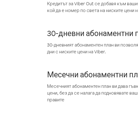
Кредитът за Viber Out се добавя към ваши
кой да е номер по света на ниските цени на
30-дневни абонаментни 
30-дневният абонаментен план ви позвол
дни с ниските цени на Viber.
Месечни абонаментни п
Месечният абонаментен план ви дава гъв
цени, без да се налага да подновявате ва
правите