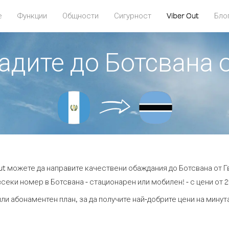
е
Функции
Общности
Сигурност
Viber Out
Бло
бадите до Ботсвана 
Out можете да направите качествени обаждания до Ботсвана от Г
секи номер в Ботсвана - стационарен или мобилен! - с цени от 2
ли абонаментен план, за да получите най-добрите цени на мину