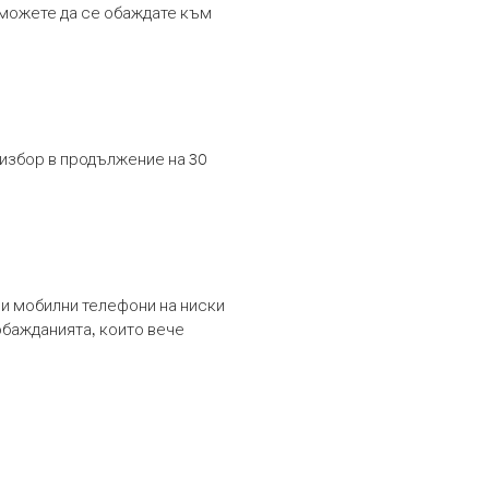
т можете да се обаждате към
 избор в продължение на 30
и мобилни телефони на ниски
обажданията, които вече