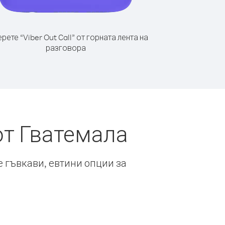
рете “Viber Out Call” от горната лента на
разговора
от Гватемала
е гъвкави, евтини опции за