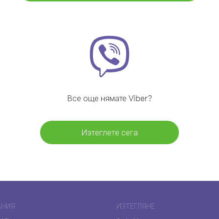
Все още нямате Viber?
Изтеглете сега
АНИЯ
ИЗТЕГЛЯНЕ