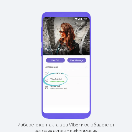
Изберете контакта във Viber и се обадете от
неговия екран с информация