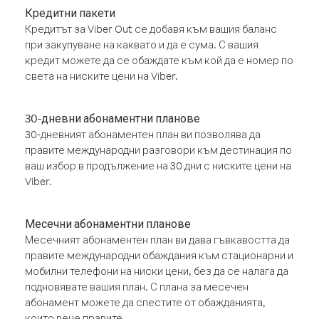
Кредитни пакети
Кредитът за Viber Out се добавя към вашия баланс
при закупуване на каквато и да е сума. С вашия
кредит можете да се обаждате към кой да е номер по
света на ниските цени на Viber.
30-дневни абонаментни планове
30-дневният абонаментен план ви позволява да
правите международни разговори към дестинация по
ваш избор в продължение на 30 дни с ниските цени на
Viber.
Месечни абонаментни планове
Месечният абонаментен план ви дава гъвкавостта да
правите международни обаждания към стационарни и
мобилни телефони на ниски цени, без да се налага да
подновявате вашия план. С плана за месечен
абонамент можете да спестите от обажданията,
които вече правите