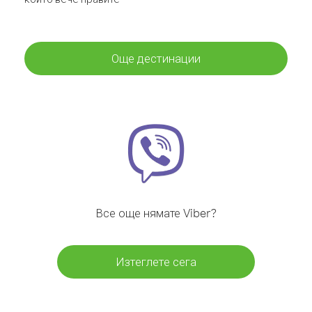
Още дестинации
Все още нямате Viber?
Изтеглете сега