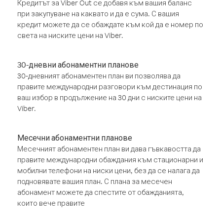
Кредитът за Viber Out се добавя към вашия баланс
при закупуване на каквато и да е сума. С вашия
кредит можете да се обаждате към кой да е номер по
света на ниските цени на Viber.
30-дневни абонаментни планове
30-дневният абонаментен план ви позволява да
правите международни разговори към дестинация по
ваш избор в продължение на 30 дни с ниските цени на
Viber.
Месечни абонаментни планове
Месечният абонаментен план ви дава гъвкавостта да
правите международни обаждания към стационарни и
мобилни телефони на ниски цени, без да се налага да
подновявате вашия план. С плана за месечен
абонамент можете да спестите от обажданията,
които вече правите