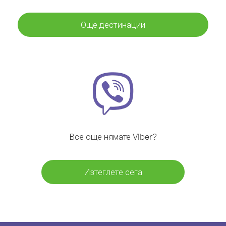
Още дестинации
Все още нямате Viber?
Изтеглете сега