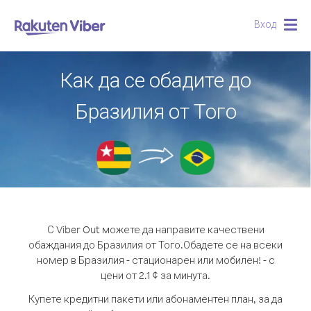
Вход
Togg
navig
Как да се обадите до
Бразилия от Того
С Viber Out можете да направите качествени
обаждания до Бразилия от Того.
Обадете се на всеки
номер в Бразилия - стационарен или мобилен! - с
цени от 2.1 ¢ за минута.
Купете кредитни пакети или абонаментен план, за да