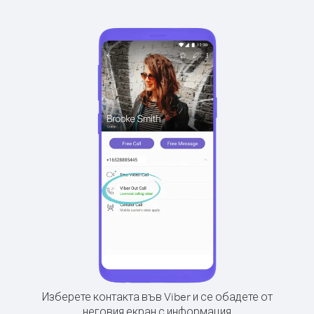
Изберете контакта във Viber и се обадете от
неговия екран с информация