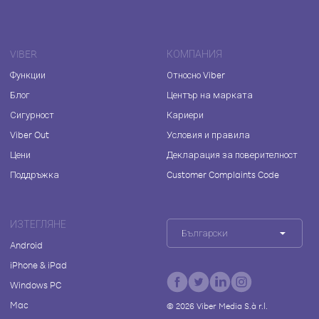
VIBER
КОМПАНИЯ
Функции
Относно Viber
Блог
Център на марката
Сигурност
Кариери
Viber Out
Условия и правила
Цени
Декларация за поверителност
Поддръжка
Customer Complaints Code
ИЗТЕГЛЯНЕ
Български
Android
iPhone & iPad
Windows PC
Mac
©
2026
Viber Media S.à r.l.