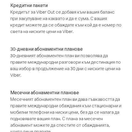
Кредитни пакети
Кредитът за Viber Out се добавя към вашия баланс
при закупуване на каквато и да е сума. С вашия
кредит можете да се обаждате към кой да е номер по
света на ниските цени на Viber.
30-дневни абонаментни планове
30-дневният абонаментен план ви позволява да
правите международни разговори към дестинация по
ваш избор в продължение на 30 дни с ниските цени на
Viber.
Месечни абонаментни планове
Месечният абонаментен план ви дава гъвкавостта да
правите международни обаждания към стационарни и
мобилни телефони на ниски цени, без да се налага да
подновявате вашия план. С плана за месечен
абонамент можете да спестите от обажданията,
които вече правите