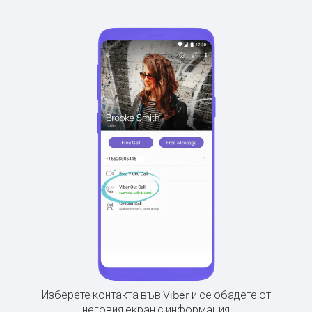
Изберете контакта във Viber и се обадете от
неговия екран с информация