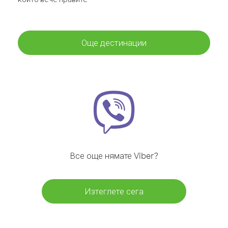
Още дестинации
Все още нямате Viber?
Изтеглете сега