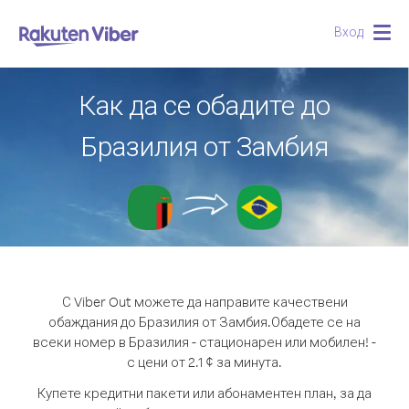
Вход
Togg
navig
Как да се обадите до
Бразилия от Замбия
С Viber Out можете да направите качествени
обаждания до Бразилия от Замбия.
Обадете се на
всеки номер в Бразилия - стационарен или мобилен! -
с цени от 2.1 ¢ за минута.
Купете кредитни пакети или абонаментен план, за да