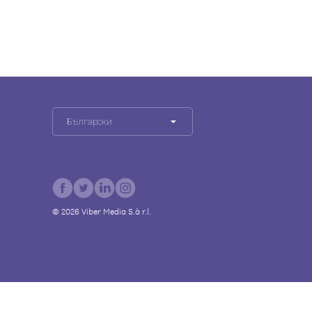
Български
©
2026
Viber Media S.à r.l.