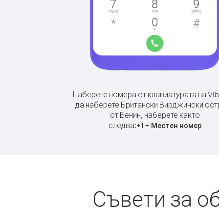
Наберете номера от клавиатурата на Vib
да наберете Британски Вирджински ост
от Бенин, наберете както
следва:
+
+
1
Местен номер
Съвети за о