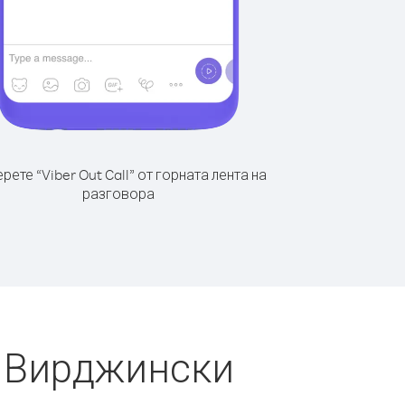
рете “Viber Out Call” от горната лента на
разговора
и Вирджински