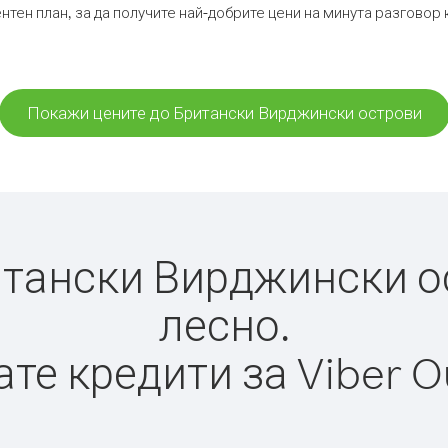
нтен план, за да получите най-добрите цени на минута разгово
Покажи цените до Британски Вирджински острови
тански Вирджински ост
лесно.
те кредити за Viber O