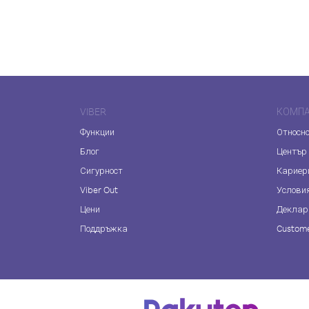
VIBER
КОМП
Функции
Относно
Блог
Център
Сигурност
Кариер
Viber Out
Услови
Цени
Деклар
Поддръжка
Custome