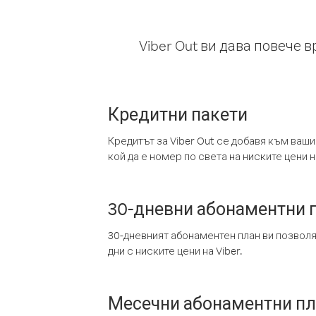
Viber Out ви дава повече 
Кредитни пакети
Кредитът за Viber Out се добавя към ваши
кой да е номер по света на ниските цени на
30-дневни абонаментни 
30-дневният абонаментен план ви позвол
дни с ниските цени на Viber.
Месечни абонаментни п