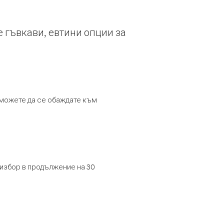
е гъвкави, евтини опции за
т можете да се обаждате към
 избор в продължение на 30