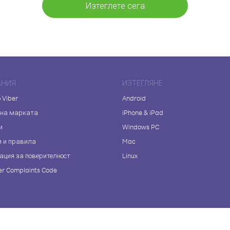
Изтеглете сега
АНИЯ
ИЗТЕГЛЯНЕ
 Viber
Android
 на марката
iPhone & iPad
и
Windows PC
я и правила
Mac
ация за поверителност
Linux
r Complaints Code