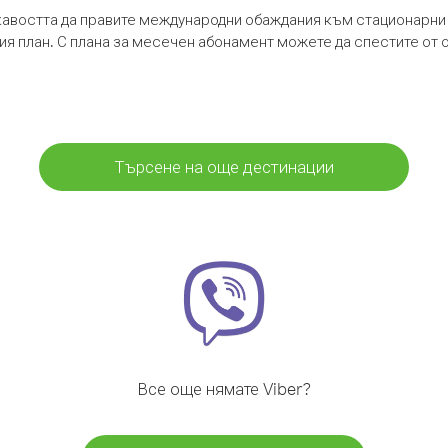
кавостта да правите международни обаждания към стационарни 
шия план. С плана за месечен абонамент можете да спестите от 
Търсене на още дестинации
Все още нямате Viber?