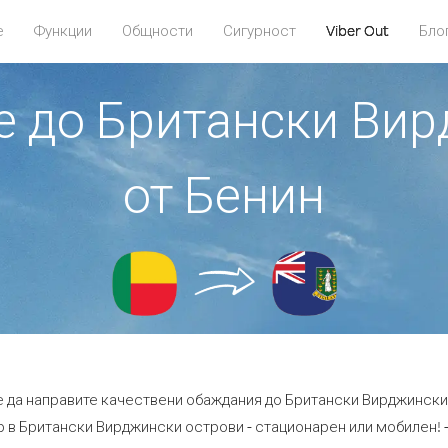
е
Функции
Общности
Сигурност
Viber Out
Бло
те до Британски Ви
от Бенин
е да направите качествени обаждания до Британски Вирджински
 в Британски Вирджински острови - стационарен или мобилен! - с