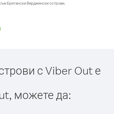
р към Британски Вирджински острови.
рови с Viber Out е
ut, можете да: