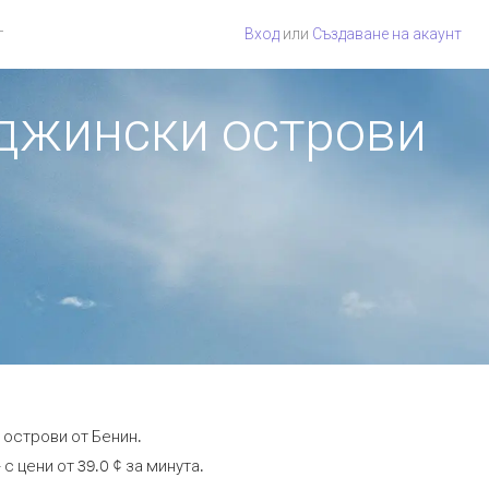
г
Вход
или
Създаване на акаунт
рджински острови
 острови от Бенин.
 цени от 39.0 ¢ за минута.