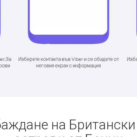
er.
За
Изберете контакта във Viber и се обадете от
Избе
рови
неговия екран с информация
баждане на Британск