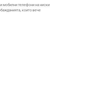
и мобилни телефони на ниски
обажданията, които вече