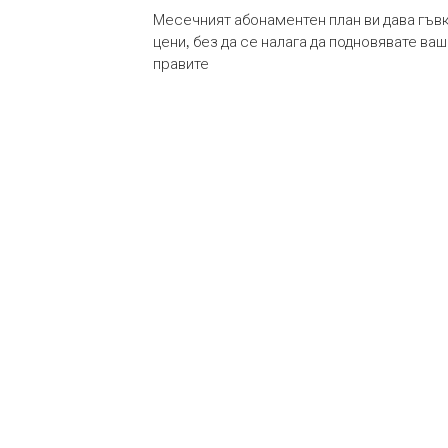
Месечният абонаментен план ви дава гъв
цени, без да се налага да подновявате ва
правите