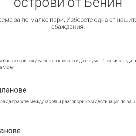
острови от Бенин
време за по-малко пари. Изберете една от нашит
обаждания:
я баланс при закупуване на каквато и да е сума. С вашия креди
 Viber.
планове
ява да правите международни разговори към дестинация по ваш
ланове