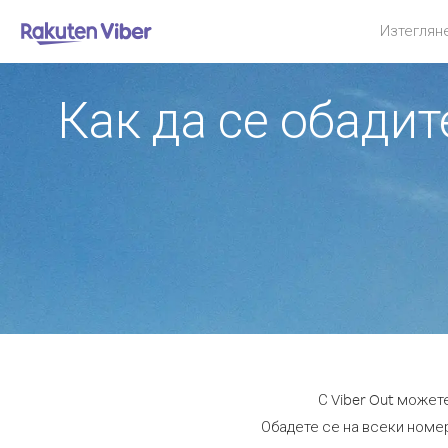
Изтеглян
Как да се обади
С Viber Out может
Обадете се на всеки номер