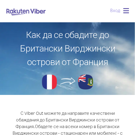
Вход
Togg
navig
Как да се обадите до
Британски Вирджински
острови от Франция
С Viber Out можете да направите качествени
обаждания до Британски Вирджински острови от
Франция.
Обадете се на всеки номер в Британски
Вирджински острови - стационарен или мобилен! - с