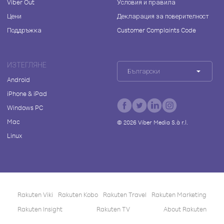
Viber Out
Условия и правила
Цени
Декларация за поверителност
Поддръжка
Customer Complaints Code
ИЗТЕГЛЯНЕ
Български
Android
iPhone & iPad
Windows PC
Mac
©
2026
Viber Media S.à r.l.
Linux
Rakuten Viki
Rakuten Kobo
Rakuten Travel
Rakuten Marketing
Rakuten Insight
Rakuten TV
About Rakuten