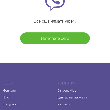
Все още нямате Viber?
Изтеглете сега
VIBER
КОМПАНИЯ
Функции
Относно Viber
Блог
Център на марката
Сигурност
Кариери