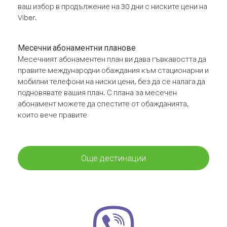
ваш избор в продължение на 30 дни с ниските цени на
Viber.
Месечни абонаментни планове
Месечният абонаментен план ви дава гъвкавостта да
правите международни обаждания към стационарни и
мобилни телефони на ниски цени, без да се налага да
подновявате вашия план. С плана за месечен
абонамент можете да спестите от обажданията,
които вече правите
Още дестинации