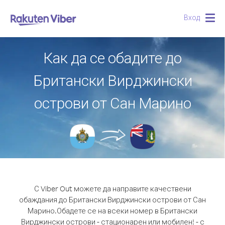
Вход
Togg
navig
Как да се обадите до
Британски Вирджински
острови от Сан Марино
С Viber Out можете да направите качествени
обаждания до Британски Вирджински острови от Сан
Марино.
Обадете се на всеки номер в Британски
Вирджински острови - стационарен или мобилен! - с