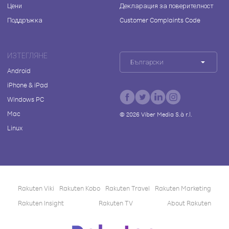
Цени
Декларация за поверителност
Поддръжка
Customer Complaints Code
ИЗТЕГЛЯНЕ
Български
Android
iPhone & iPad
Windows PC
Mac
©
2026
Viber Media S.à r.l.
Linux
Rakuten Viki
Rakuten Kobo
Rakuten Travel
Rakuten Marketing
Rakuten Insight
Rakuten TV
About Rakuten