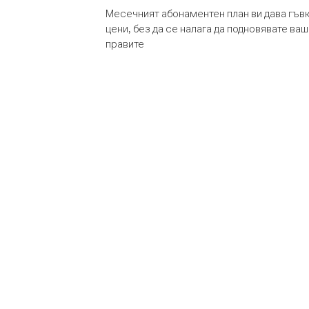
Месечният абонаментен план ви дава гъв
цени, без да се налага да подновявате ва
правите