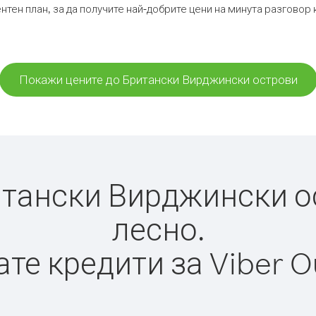
нтен план, за да получите най-добрите цени на минута разгово
Покажи цените до Британски Вирджински острови
тански Вирджински ост
лесно.
те кредити за Viber O