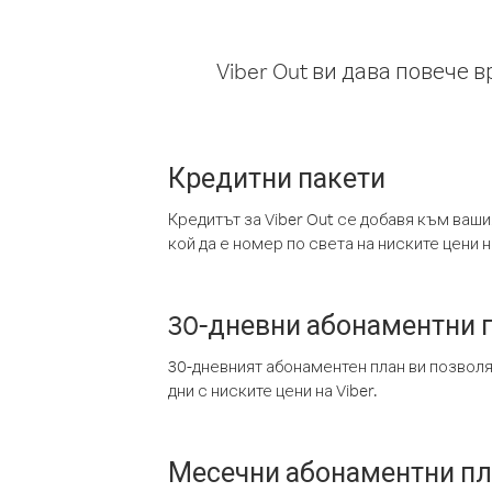
Viber Out ви дава повече 
Кредитни пакети
Кредитът за Viber Out се добавя към ваши
кой да е номер по света на ниските цени на
30-дневни абонаментни 
30-дневният абонаментен план ви позвол
дни с ниските цени на Viber.
Месечни абонаментни п