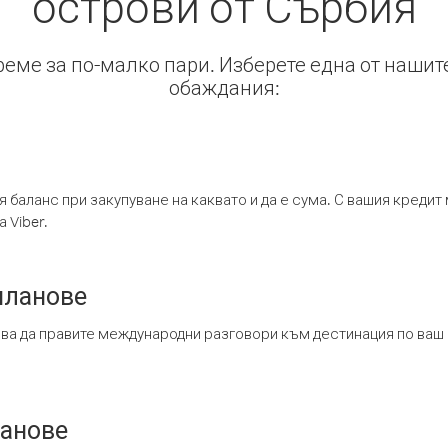
острови от Сърбия
време за по-малко пари. Изберете една от нашит
обаждания:
я баланс при закупуване на каквато и да е сума. С вашия креди
 Viber.
планове
ява да правите международни разговори към дестинация по ваш
ланове