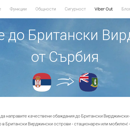
е
Функции
Общности
Сигурност
Viber Out
Бло
те до Британски Ви
от Сърбия
е да направите качествени обаждания до Британски Вирджински 
 в Британски Вирджински острови - стационарен или мобилен! - с