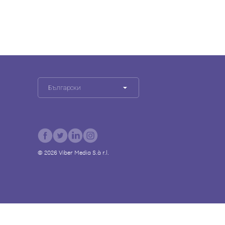
Български
©
2026
Viber Media S.à r.l.