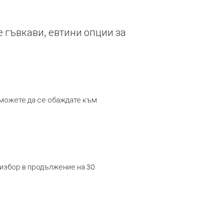
е гъвкави, евтини опции за
т можете да се обаждате към
 избор в продължение на 30