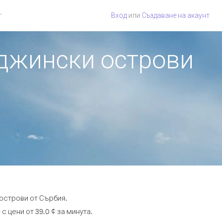
г
Вход
или
Създаване на акаунт
рджински острови
острови от Сърбия.
 цени от 39.0 ¢ за минута.