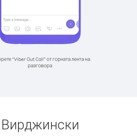
рете “Viber Out Call” от горната лента на
разговора
и Вирджински