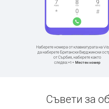
Наберете номера от клавиатурата на Vib
да наберете Британски Вирджински ост
от Сърбия, наберете както
следва:
+
+
1
Местен номер
Съвети за о