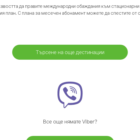
кавостта да правите международни обаждания към стационарни 
шия план. С плана за месечен абонамент можете да спестите от 
Търсене на още дестинации
Все още нямате Viber?