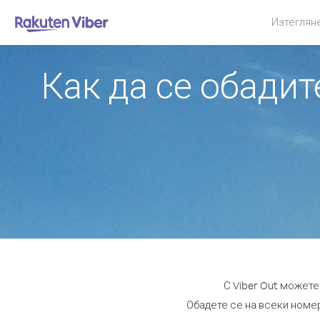
Изтеглян
Как да се обади
С Viber Out может
Обадете се на всеки номер