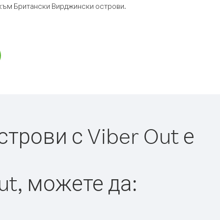
р към Британски Вирджински острови.
рови с Viber Out е
ut, можете да: