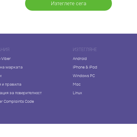
Изтеглете сега
АНИЯ
ИЗТЕГЛЯНЕ
 Viber
Android
 на марката
iPhone & iPad
и
Windows PC
я и правила
Mac
ация за поверителност
Linux
r Complaints Code