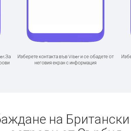
er.
За
Изберете контакта във Viber и се обадете от
Избе
рови
неговия екран с информация
баждане на Британск