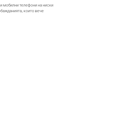
и мобилни телефони на ниски
обажданията, които вече