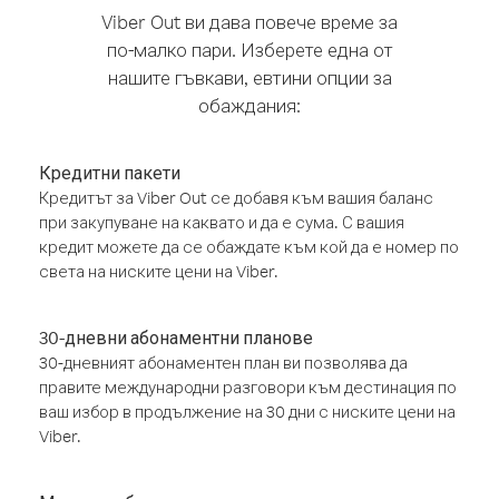
Viber Out ви дава повече време за
по-малко пари. Изберете една от
нашите гъвкави, евтини опции за
обаждания:
Кредитни пакети
Кредитът за Viber Out се добавя към вашия баланс
при закупуване на каквато и да е сума. С вашия
кредит можете да се обаждате към кой да е номер по
света на ниските цени на Viber.
30-дневни абонаментни планове
30-дневният абонаментен план ви позволява да
правите международни разговори към дестинация по
ваш избор в продължение на 30 дни с ниските цени на
Viber.