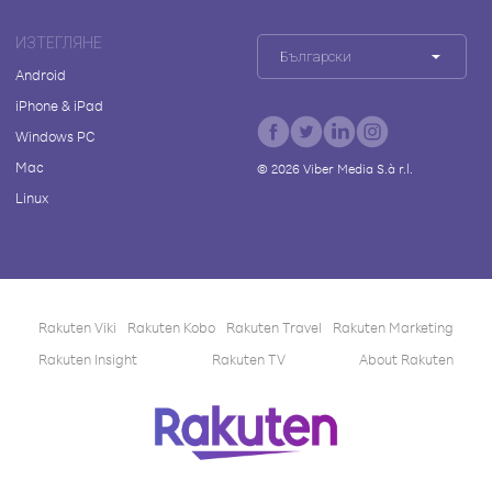
ИЗТЕГЛЯНЕ
Български
Android
iPhone & iPad
Windows PC
Mac
©
2026
Viber Media S.à r.l.
Linux
Rakuten Viki
Rakuten Kobo
Rakuten Travel
Rakuten Marketing
Rakuten Insight
Rakuten TV
About Rakuten