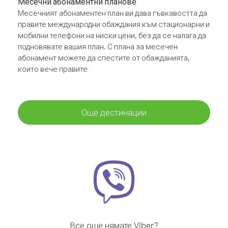
Месечни абонаментни планове
Месечният абонаментен план ви дава гъвкавостта да
правите международни обаждания към стационарни и
мобилни телефони на ниски цени, без да се налага да
подновявате вашия план. С плана за месечен
абонамент можете да спестите от обажданията,
които вече правите
Още дестинации
Все още нямате Viber?