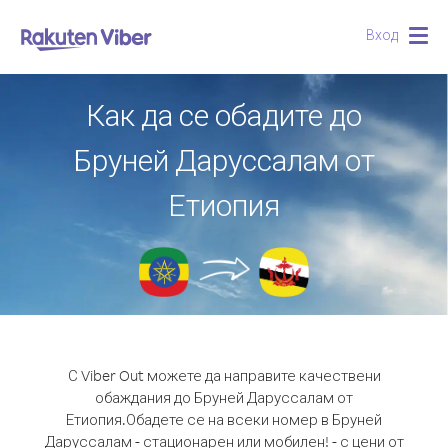
Вход
Togg
navig
Как да се обадите до
Бруней Даруссалам от
Етиопия
С Viber Out можете да направите качествени
обаждания до Бруней Даруссалам от
Етиопия.
Обадете се на всеки номер в Бруней
Даруссалам - стационарен или мобилен! - с цени от