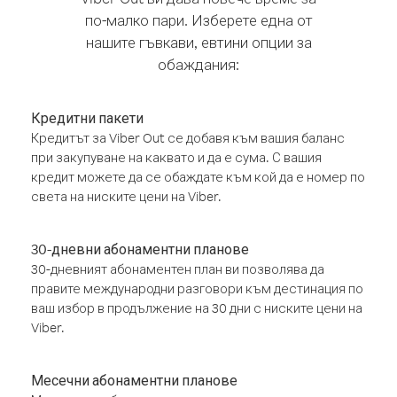
по-малко пари. Изберете една от
нашите гъвкави, евтини опции за
обаждания:
Кредитни пакети
Кредитът за Viber Out се добавя към вашия баланс
при закупуване на каквато и да е сума. С вашия
кредит можете да се обаждате към кой да е номер по
света на ниските цени на Viber.
30-дневни абонаментни планове
30-дневният абонаментен план ви позволява да
правите международни разговори към дестинация по
ваш избор в продължение на 30 дни с ниските цени на
Viber.
Месечни абонаментни планове