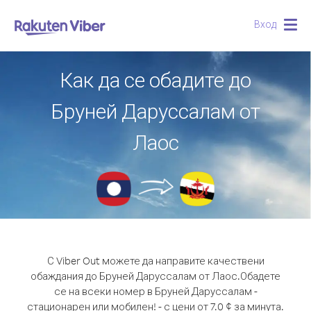
Вход
Togg
navig
Как да се обадите до
Бруней Даруссалам от
Лаос
С Viber Out можете да направите качествени
обаждания до Бруней Даруссалам от Лаос.
Обадете
се на всеки номер в Бруней Даруссалам -
стационарен или мобилен! - с цени от 7.0 ¢ за минута.