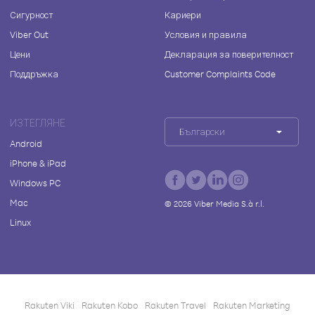
Сигурност
Кариери
Viber Out
Условия и правила
Цени
Декларация за поверителност
Поддръжка
Customer Complaints Code
ИЗТЕГЛЯНЕ
Български
Android
iPhone & iPad
Windows PC
Mac
©
2026
Viber Media S.à r.l.
Linux
Rakuten Viki
Rakuten Kobo
Rakuten Travel
Rakuten Marketing