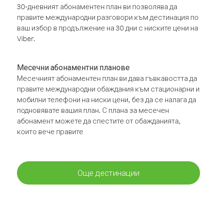
30-дневният абонаментен план ви позволява да
правите международни разговори към дестинация по
ваш избор в продължение на 30 дни с ниските цени на
Viber.
Месечни абонаментни планове
Месечният абонаментен план ви дава гъвкавостта да
правите международни обаждания към стационарни и
мобилни телефони на ниски цени, без да се налага да
подновявате вашия план. С плана за месечен
абонамент можете да спестите от обажданията,
които вече правите
Още дестинации