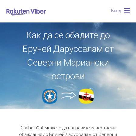
Вход
Togg
navig
Как да се обадите до
Бруней Даруссалам от
Северни Мариански
острови
С Viber Out можете да направите качествени
обаждания до Бруней Даруссалам от Северни