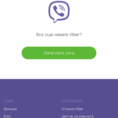
Все още нямате Viber?
Изтеглете сега
VIBER
КОМПАНИЯ
Функции
Относно Viber
Блог
Център на марката