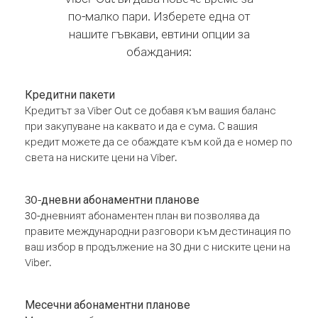
по-малко пари. Изберете една от
нашите гъвкави, евтини опции за
обаждания:
Кредитни пакети
Кредитът за Viber Out се добавя към вашия баланс
при закупуване на каквато и да е сума. С вашия
кредит можете да се обаждате към кой да е номер по
света на ниските цени на Viber.
30-дневни абонаментни планове
30-дневният абонаментен план ви позволява да
правите международни разговори към дестинация по
ваш избор в продължение на 30 дни с ниските цени на
Viber.
Месечни абонаментни планове