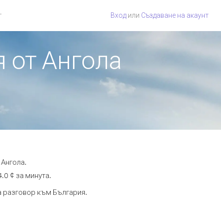
г
Вход
или
Създаване на акаунт
я от Ангола
 Ангола.
.0 ¢ за минута.
та разговор към България.