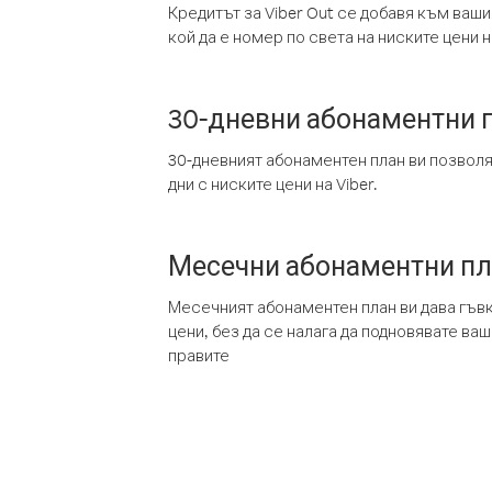
Кредитът за Viber Out се добавя към ваши
кой да е номер по света на ниските цени на
30-дневни абонаментни 
30-дневният абонаментен план ви позвол
дни с ниските цени на Viber.
Месечни абонаментни п
Месечният абонаментен план ви дава гъв
цени, без да се налага да подновявате ва
правите