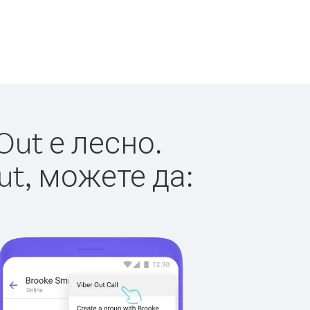
ut е лесно.
ut, можете да: