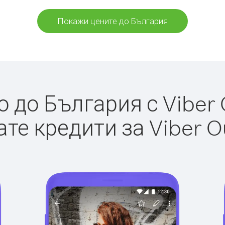
Покажи цените до България
 до България с Viber O
те кредити за Viber O