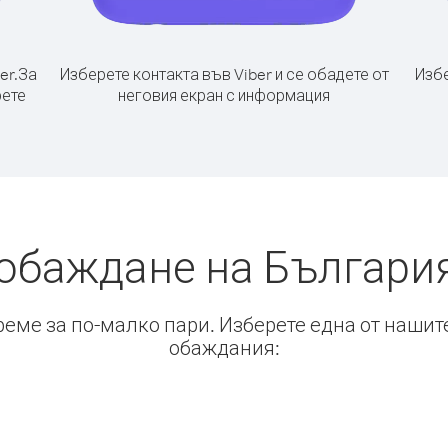
er.
За
Изберете контакта във Viber и се обадете от
Избе
рете
неговия екран с информация
 обаждане на България
време за по-малко пари. Изберете една от нашит
обаждания: