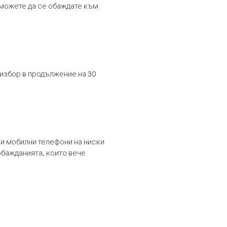
т можете да се обаждате към
 избор в продължение на 30
и мобилни телефони на ниски
обажданията, които вече