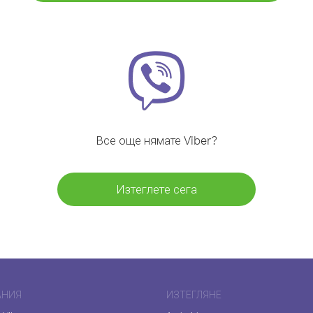
Все още нямате Viber?
Изтеглете сега
АНИЯ
ИЗТЕГЛЯНЕ