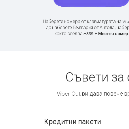
Наберете номера от клавиатурата на Vib
да наберете България от Ангола, набе
както следва:
+
+
359
Местен номер
Съвети за
Viber Out ви дава повече 
Кредитни пакети