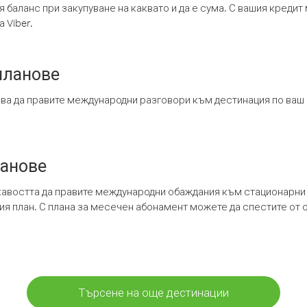
я баланс при закупуване на каквато и да е сума. С вашия креди
 Viber.
планове
ява да правите международни разговори към дестинация по ваш
ланове
кавостта да правите международни обаждания към стационарни 
шия план. С плана за месечен абонамент можете да спестите от 
Търсене на още дестинации