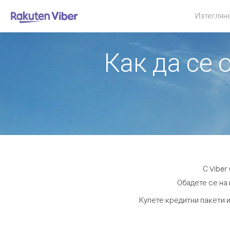
Изтеглян
Как да се 
С Viber
Обадете се на 
Купете кредитни пакети и