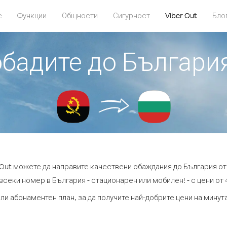
е
Функции
Общности
Сигурност
Viber Out
Бло
обадите до Българи
 Out можете да направите качествени обаждания до България от
всеки номер в България - стационарен или мобилен! - с цени от 4
ли абонаментен план, за да получите най-добрите цени на мину