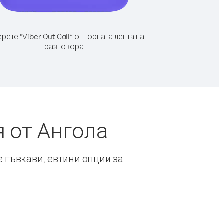
рете “Viber Out Call” от горната лента на
разговора
 от Ангола
е гъвкави, евтини опции за