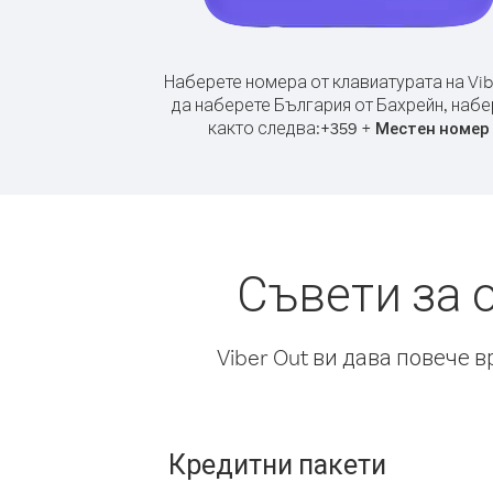
Наберете номера от клавиатурата на Vib
да наберете България от Бахрейн, набе
както следва:
+
+
359
Местен номер
Съвети за 
Viber Out ви дава повече 
Кредитни пакети