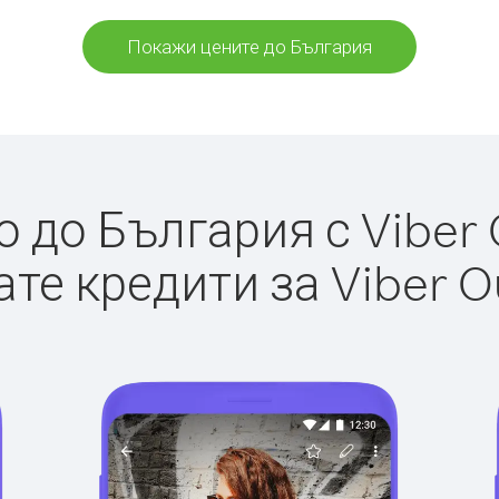
Покажи цените до България
 до България с Viber O
те кредити за Viber O