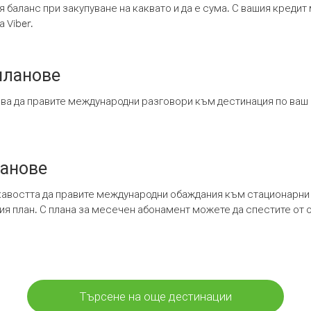
я баланс при закупуване на каквато и да е сума. С вашия креди
 Viber.
планове
ява да правите международни разговори към дестинация по ваш
ланове
кавостта да правите международни обаждания към стационарни 
шия план. С плана за месечен абонамент можете да спестите от 
Търсене на още дестинации