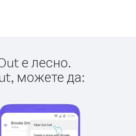
ut е лесно.
ut, можете да: