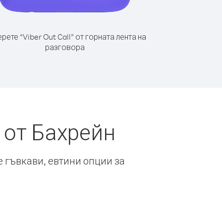
рете “Viber Out Call” от горната лента на
разговора
 от Бахрейн
е гъвкави, евтини опции за