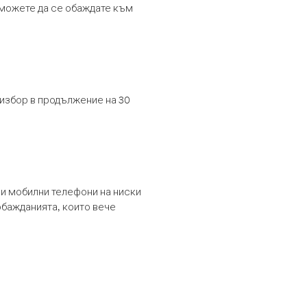
т можете да се обаждате към
 избор в продължение на 30
и мобилни телефони на ниски
обажданията, които вече