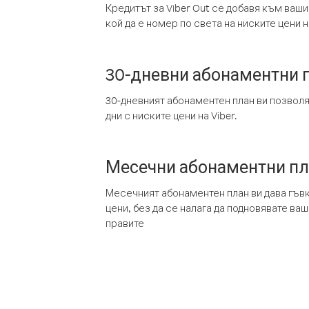
Кредитът за Viber Out се добавя към ваши
кой да е номер по света на ниските цени на
30-дневни абонаментни 
30-дневният абонаментен план ви позвол
дни с ниските цени на Viber.
Месечни абонаментни п
Месечният абонаментен план ви дава гъв
цени, без да се налага да подновявате ва
правите