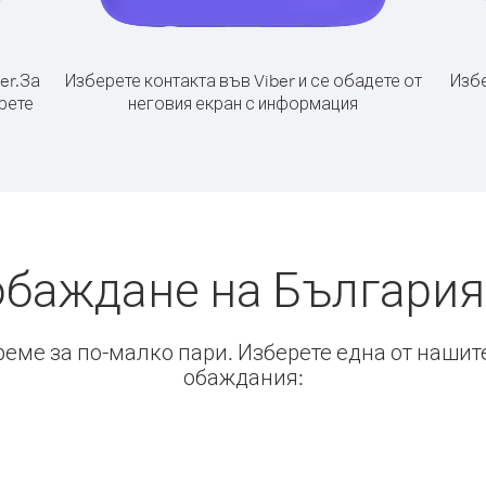
er.
За
Изберете контакта във Viber и се обадете от
Избе
рете
неговия екран с информация
обаждане на България
време за по-малко пари. Изберете една от нашит
обаждания: