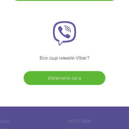
Все още нямате Viber?
Изтеглете сега
АНИЯ
ИЗТЕГЛЯНЕ