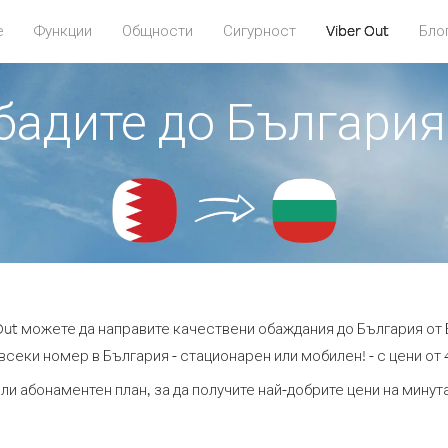
е
Функции
Общности
Сигурност
Viber Out
Бло
обадите до България
 Out можете да направите качествени обаждания до България от 
всеки номер в България - стационарен или мобилен! - с цени от 4
ли абонаментен план, за да получите най-добрите цени на мину