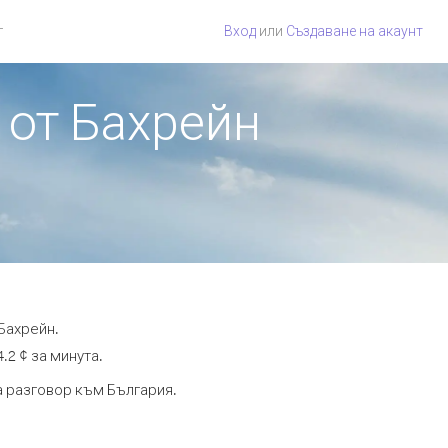
г
Вход
или
Създаване на акаунт
 от Бахрейн
Бахрейн.
.2 ¢ за минута.
та разговор към България.