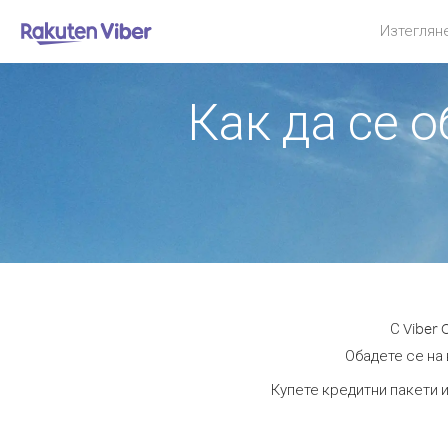
Изтеглян
Как да се 
С Viber
Обадете се на 
Купете кредитни пакети и