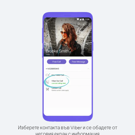
Изберете контакта във Viber и се обадете от
неговия екран с информация