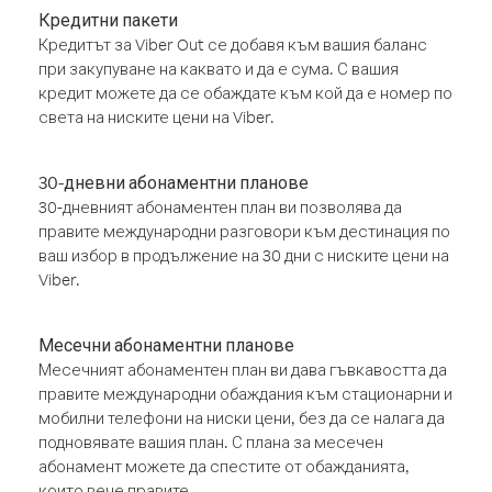
Кредитни пакети
Кредитът за Viber Out се добавя към вашия баланс
при закупуване на каквато и да е сума. С вашия
кредит можете да се обаждате към кой да е номер по
света на ниските цени на Viber.
30-дневни абонаментни планове
30-дневният абонаментен план ви позволява да
правите международни разговори към дестинация по
ваш избор в продължение на 30 дни с ниските цени на
Viber.
Месечни абонаментни планове
Месечният абонаментен план ви дава гъвкавостта да
правите международни обаждания към стационарни и
мобилни телефони на ниски цени, без да се налага да
подновявате вашия план. С плана за месечен
абонамент можете да спестите от обажданията,
които вече правите