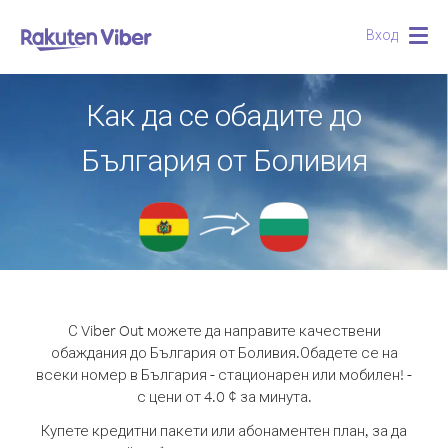
Вход
Togg
navig
Как да се обадите до
България от Боливия
С Viber Out можете да направите качествени
обаждания до България от Боливия.
Обадете се на
всеки номер в България - стационарен или мобилен! -
с цени от 4.0 ¢ за минута.
Купете кредитни пакети или абонаментен план, за да