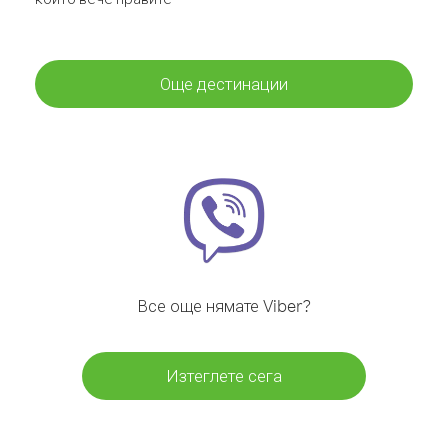
Още дестинации
Все още нямате Viber?
Изтеглете сега