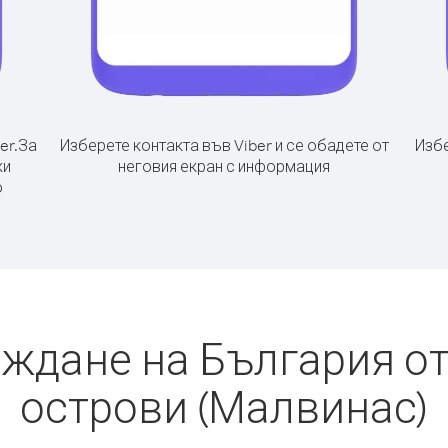
er.
За
Изберете контакта във Viber и се обадете от
Избе
ки
неговия екран с информация
о
аждане на България о
острови (Малвинас)