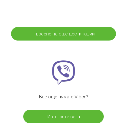
Търсене на още дестинации
Все още нямате Viber?
Изтеглете сега