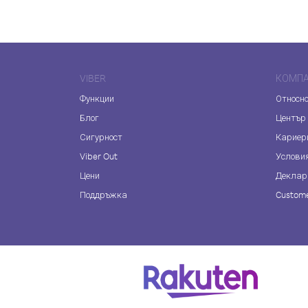
VIBER
КОМП
Функции
Относно
Блог
Център
Сигурност
Кариер
Viber Out
Услови
Цени
Деклар
Поддръжка
Custome