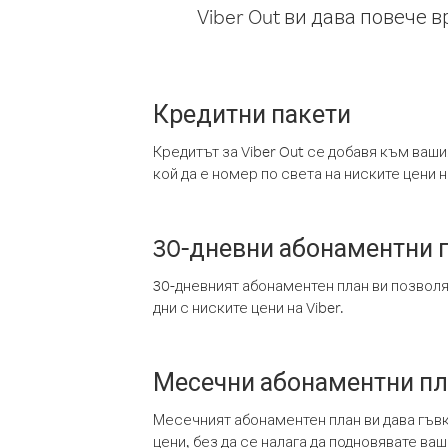
Viber Out ви дава повече 
Кредитни пакети
Кредитът за Viber Out се добавя към ваши
кой да е номер по света на ниските цени на
30-дневни абонаментни 
30-дневният абонаментен план ви позвол
дни с ниските цени на Viber.
Месечни абонаментни п
Месечният абонаментен план ви дава гъв
цени, без да се налага да подновявате ва