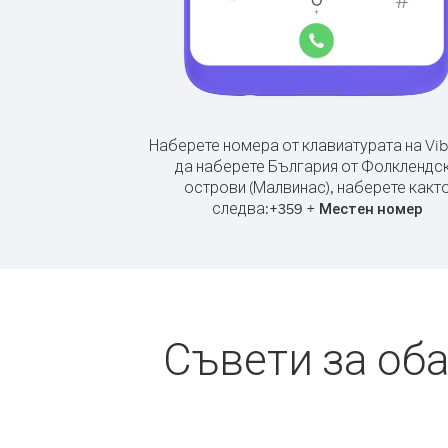
Наберете номера от клавиатурата на Vib
да наберете България от Фолклендс
острови (Малвинас), наберете какт
следва:
+
+
359
Местен номер
Съвети за об