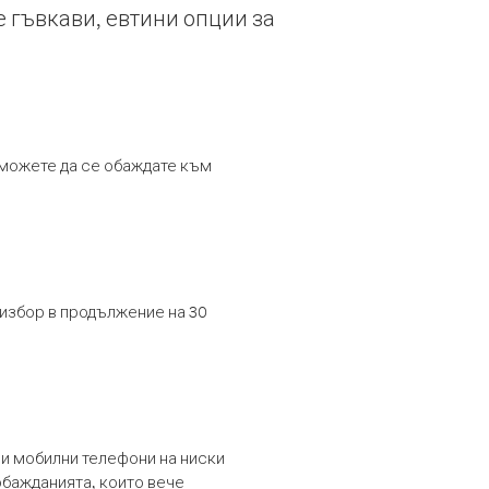
е гъвкави, евтини опции за
т можете да се обаждате към
 избор в продължение на 30
и мобилни телефони на ниски
обажданията, които вече