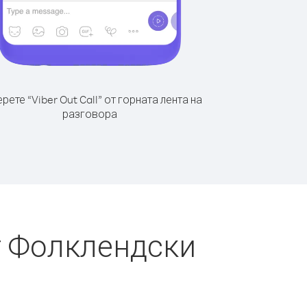
рете “Viber Out Call” от горната лента на
разговора
т Фолклендски