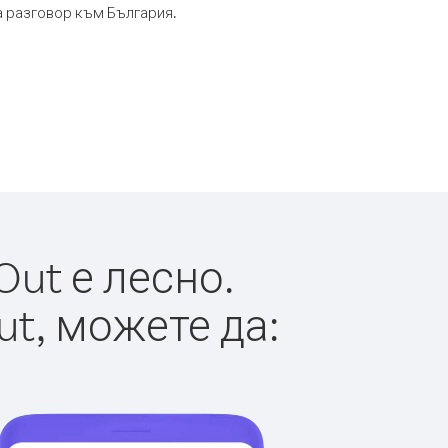
та разговор към България.
ut е лесно.
ut, можете да: