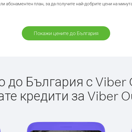
ли абонаментен план, за да получите най-добрите цени на мину
Покажи цените до България
 до България с Viber O
те кредити за Viber O