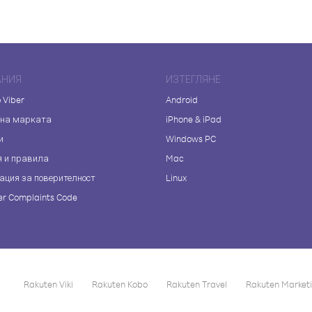
АНИЯ
ИЗТЕГЛЯНЕ
 Viber
Android
 на марката
iPhone & iPad
и
Windows PC
я и правила
Mac
ация за поверителност
Linux
r Complaints Code
Rakuten Viki
Rakuten Kobo
Rakuten Travel
Rakuten Market