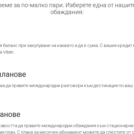
време за по-малко пари. Изберете една от нашит
обаждания:
я баланс при закупуване на каквато и да е сума. С вашия креди
 Viber.
планове
ява да правите международни разговори към дестинация по ваш
ланове
кавостта да правите международни обаждания към стационарни 
шия план. С плана за месечен абонамент можете да спестите от 