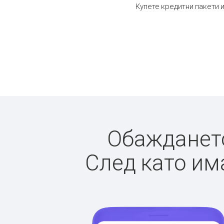
Купете кредитни пакети и
Обаждането
След като има