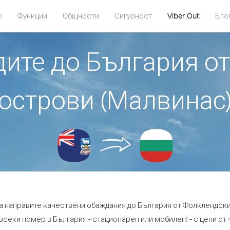
е
Функции
Общности
Сигурност
Viber Out
Бло
адите до България о
острови (Малвинас
да направите качествени обаждания до България от Фолклендски
всеки номер в България - стационарен или мобилен! - с цени от 4