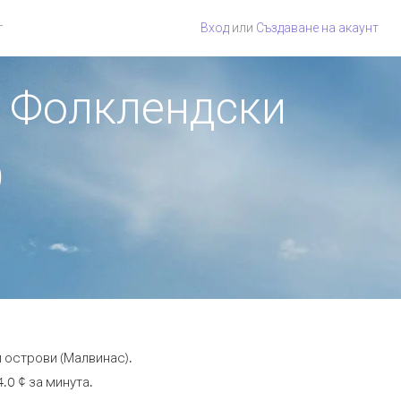
г
Вход
или
Създаване на акаунт
т Фолклендски
)
 острови (Малвинас).
.0 ¢ за минута.