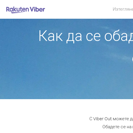
Изтеглян
Как да се об
С Viber Out можете 
Обадете се на 