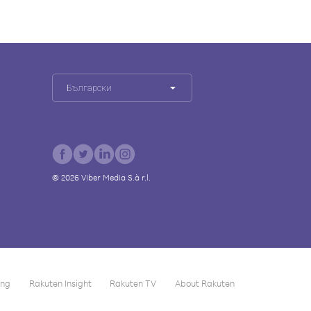
Български
©
2026
Viber Media S.à r.l.
ing
Rakuten Insight
Rakuten TV
About Rakuten