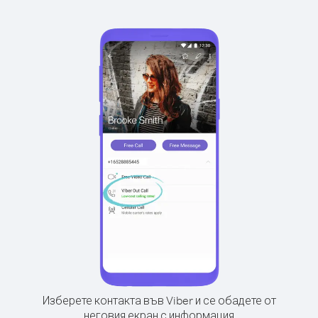
Изберете контакта във Viber и се обадете от
неговия екран с информация