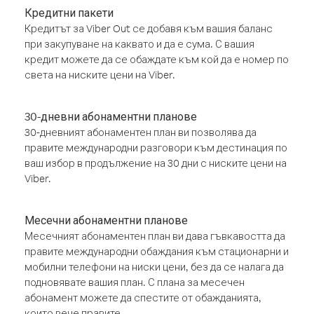
Кредитни пакети
Кредитът за Viber Out се добавя към вашия баланс
при закупуване на каквато и да е сума. С вашия
кредит можете да се обаждате към кой да е номер по
света на ниските цени на Viber.
30-дневни абонаментни планове
30-дневният абонаментен план ви позволява да
правите международни разговори към дестинация по
ваш избор в продължение на 30 дни с ниските цени на
Viber.
Месечни абонаментни планове
Месечният абонаментен план ви дава гъвкавостта да
правите международни обаждания към стационарни и
мобилни телефони на ниски цени, без да се налага да
подновявате вашия план. С плана за месечен
абонамент можете да спестите от обажданията,
които вече правите