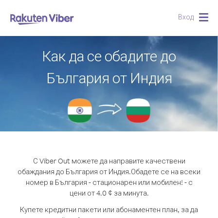
Вход
Togg
navig
Как да се обадите до
България от Индия
С Viber Out можете да направите качествени
обаждания до България от Индия.
Обадете се на всеки
номер в България - стационарен или мобилен! - с
цени от 4.0 ¢ за минута.
Купете кредитни пакети или абонаментен план, за да