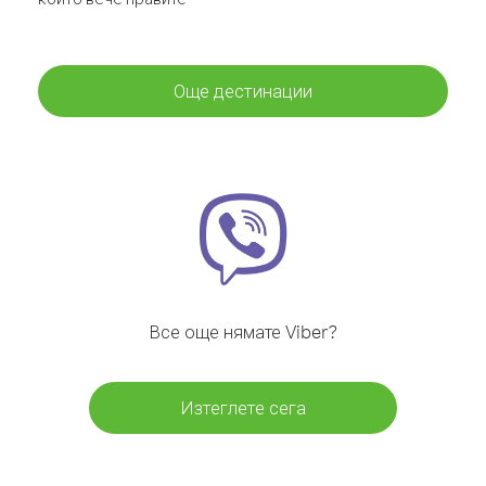
Още дестинации
Все още нямате Viber?
Изтеглете сега