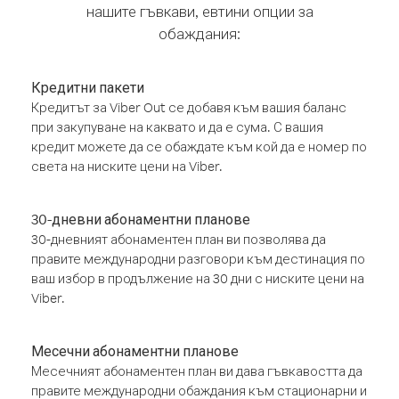
нашите гъвкави, евтини опции за
обаждания:
Кредитни пакети
Кредитът за Viber Out се добавя към вашия баланс
при закупуване на каквато и да е сума. С вашия
кредит можете да се обаждате към кой да е номер по
света на ниските цени на Viber.
30-дневни абонаментни планове
30-дневният абонаментен план ви позволява да
правите международни разговори към дестинация по
ваш избор в продължение на 30 дни с ниските цени на
Viber.
Месечни абонаментни планове
Месечният абонаментен план ви дава гъвкавостта да
правите международни обаждания към стационарни и