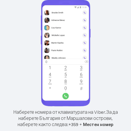
Наберете номера от клавиатурата на Viber.
За да
наберете България от Маршалови острови,
наберете както следва:
+
+
359
Местен номер