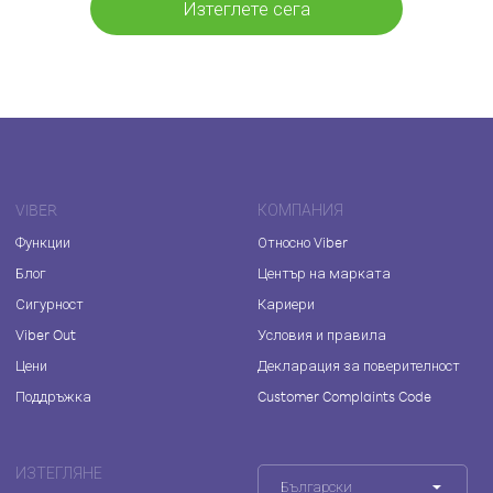
Изтеглете сега
VIBER
КОМПАНИЯ
Функции
Относно Viber
Блог
Център на марката
Сигурност
Кариери
Viber Out
Условия и правила
Цени
Декларация за поверителност
Поддръжка
Customer Complaints Code
ИЗТЕГЛЯНЕ
Български