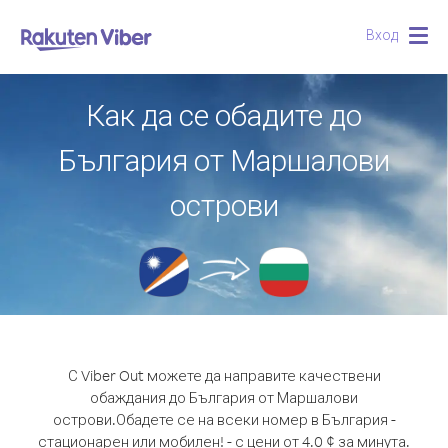
Вход
Togg
navig
Как да се обадите до
България от Маршалови
острови
С Viber Out можете да направите качествени
обаждания до България от Маршалови
острови.
Обадете се на всеки номер в България -
стационарен или мобилен! - с цени от 4.0 ¢ за минута.