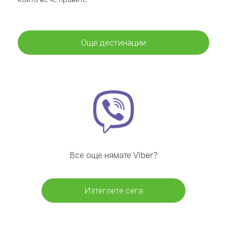
Още дестинации
Все още нямате Viber?
Изтеглете сега