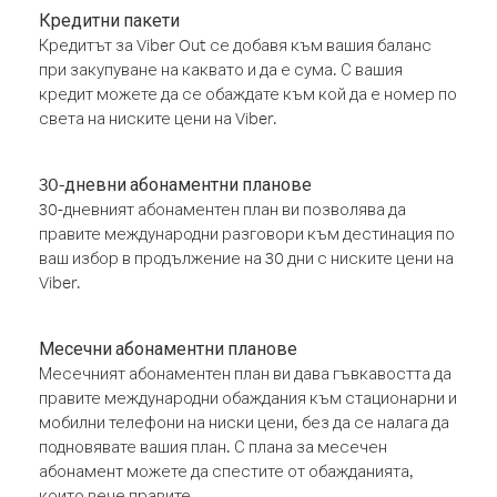
Кредитни пакети
Кредитът за Viber Out се добавя към вашия баланс
при закупуване на каквато и да е сума. С вашия
кредит можете да се обаждате към кой да е номер по
света на ниските цени на Viber.
30-дневни абонаментни планове
30-дневният абонаментен план ви позволява да
правите международни разговори към дестинация по
ваш избор в продължение на 30 дни с ниските цени на
Viber.
Месечни абонаментни планове
Месечният абонаментен план ви дава гъвкавостта да
правите международни обаждания към стационарни и
мобилни телефони на ниски цени, без да се налага да
подновявате вашия план. С плана за месечен
абонамент можете да спестите от обажданията,
които вече правите