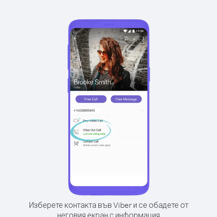
Изберете контакта във Viber и се обадете от
неговия екран с информация