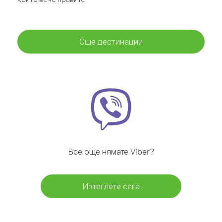
Още дестинации
Все още нямате Viber?
Изтеглете сега