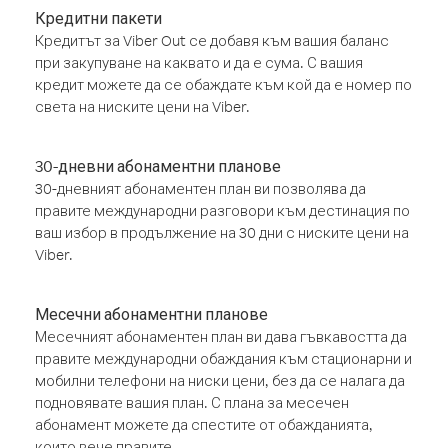
Кредитни пакети
Кредитът за Viber Out се добавя към вашия баланс
при закупуване на каквато и да е сума. С вашия
кредит можете да се обаждате към кой да е номер по
света на ниските цени на Viber.
30-дневни абонаментни планове
30-дневният абонаментен план ви позволява да
правите международни разговори към дестинация по
ваш избор в продължение на 30 дни с ниските цени на
Viber.
Месечни абонаментни планове
Месечният абонаментен план ви дава гъвкавостта да
правите международни обаждания към стационарни и
мобилни телефони на ниски цени, без да се налага да
подновявате вашия план. С плана за месечен
абонамент можете да спестите от обажданията,
които вече правите