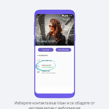
Изберете контакта във Viber и се обадете от
неговия екран с информация