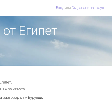
г
Вход
или
Създаване на акаунт
 от Египет
Египет.
.0 ¢ за минута.
та разговор към Бурунди.