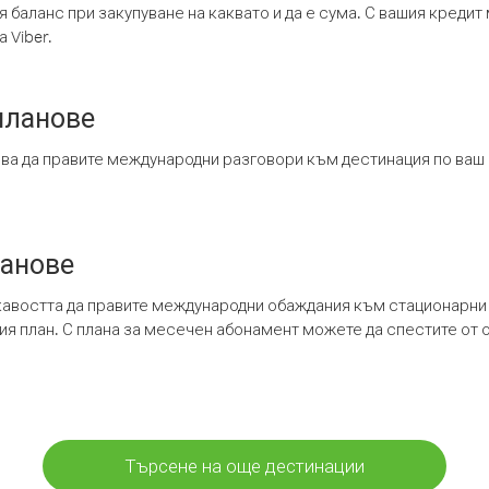
я баланс при закупуване на каквато и да е сума. С вашия креди
 Viber.
планове
ява да правите международни разговори към дестинация по ваш
ланове
кавостта да правите международни обаждания към стационарни 
шия план. С плана за месечен абонамент можете да спестите от 
Търсене на още дестинации