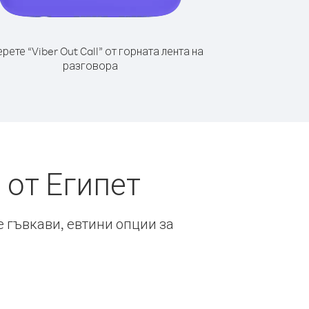
рете “Viber Out Call” от горната лента на
разговора
 от Египет
е гъвкави, евтини опции за