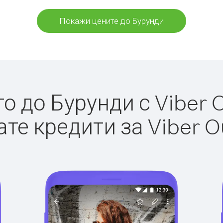
Покажи цените до Бурунди
 до Бурунди с Viber O
те кредити за Viber O