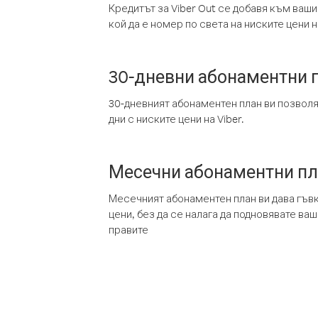
Кредитът за Viber Out се добавя към ваши
кой да е номер по света на ниските цени на
30-дневни абонаментни 
30-дневният абонаментен план ви позвол
дни с ниските цени на Viber.
Месечни абонаментни п
Месечният абонаментен план ви дава гъв
цени, без да се налага да подновявате ва
правите