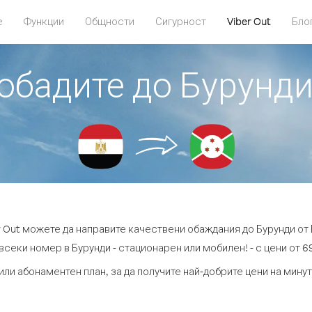
е
Функции
Общности
Сигурност
Viber Out
Бло
 обадите до Бурунди
r Out можете да направите качествени обаждания до Бурунди от 
всеки номер в Бурунди - стационарен или мобилен! - с цени от 69
или абонаментен план, за да получите най-добрите цени на мину