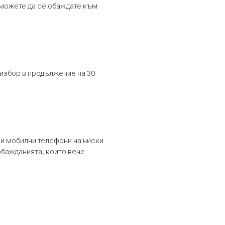
т можете да се обаждате към
 избор в продължение на 30
и мобилни телефони на ниски
обажданията, които вече