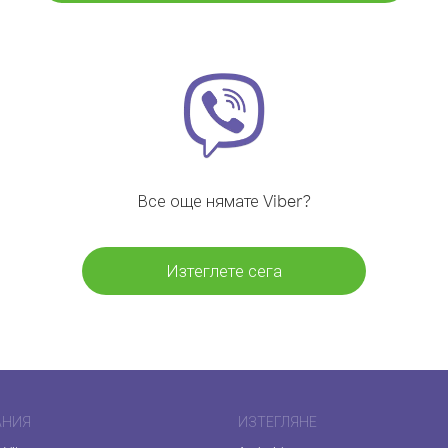
Все още нямате Viber?
Изтеглете сега
АНИЯ
ИЗТЕГЛЯНЕ