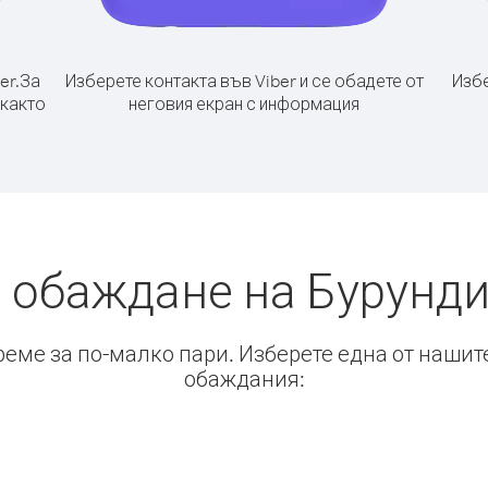
er.
За
Изберете контакта във Viber и се обадете от
Избе
 както
неговия екран с информация
 обаждане на Бурунди
време за по-малко пари. Изберете една от нашит
обаждания: