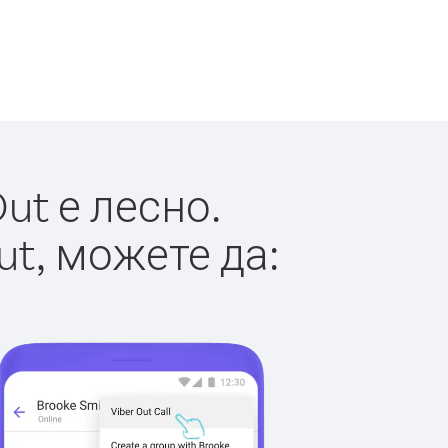
ut е лесно.
ut, можете да: