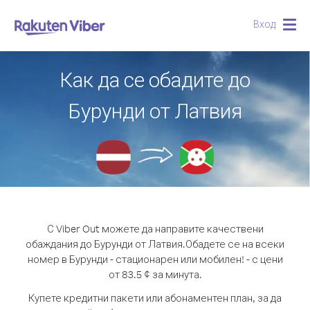
Вход
Togg
navig
Как да се обадите до
Бурунди от Латвия
С Viber Out можете да направите качествени
обаждания до Бурунди от Латвия.
Обадете се на всеки
номер в Бурунди - стационарен или мобилен! - с цени
от 83.5 ¢ за минута.
Купете кредитни пакети или абонаментен план, за да