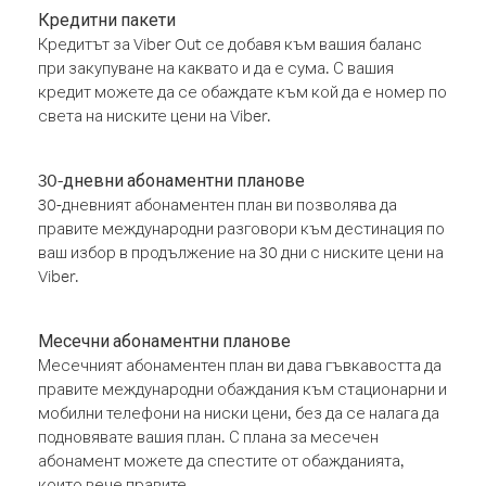
Кредитни пакети
Кредитът за Viber Out се добавя към вашия баланс
при закупуване на каквато и да е сума. С вашия
кредит можете да се обаждате към кой да е номер по
света на ниските цени на Viber.
30-дневни абонаментни планове
30-дневният абонаментен план ви позволява да
правите международни разговори към дестинация по
ваш избор в продължение на 30 дни с ниските цени на
Viber.
Месечни абонаментни планове
Месечният абонаментен план ви дава гъвкавостта да
правите международни обаждания към стационарни и
мобилни телефони на ниски цени, без да се налага да
подновявате вашия план. С плана за месечен
абонамент можете да спестите от обажданията,
които вече правите