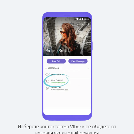
Изберете контакта във Viber и се обадете от
неговия екран с информация