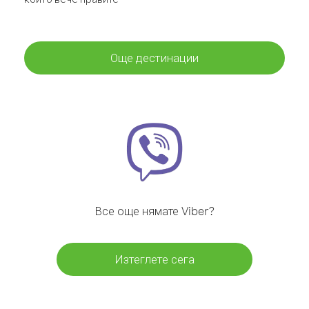
Още дестинации
Все още нямате Viber?
Изтеглете сега