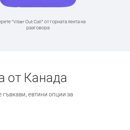
рете “Viber Out Call” от горната лента на
разговора
а от Канада
е гъвкави, евтини опции за