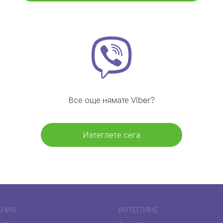
Все още нямате Viber?
Изтеглете сега
АНИЯ
ИЗТЕГЛЯНЕ