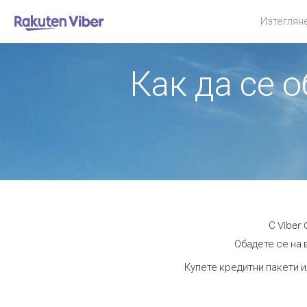
Изтеглян
Как да се 
С Viber
Обадете се на 
Купете кредитни пакети и