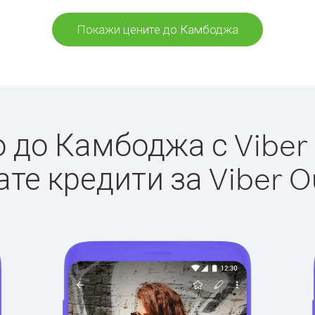
Покажи цените до Камбоджа
до Камбоджа с Viber 
те кредити за Viber O