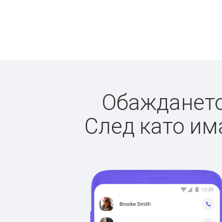
Обаждането 
След като има