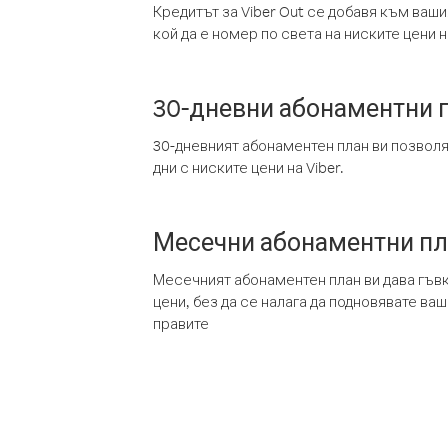
Кредитът за Viber Out се добавя към ваши
кой да е номер по света на ниските цени на
30-дневни абонаментни 
30-дневният абонаментен план ви позвол
дни с ниските цени на Viber.
Месечни абонаментни п
Месечният абонаментен план ви дава гъв
цени, без да се налага да подновявате ва
правите