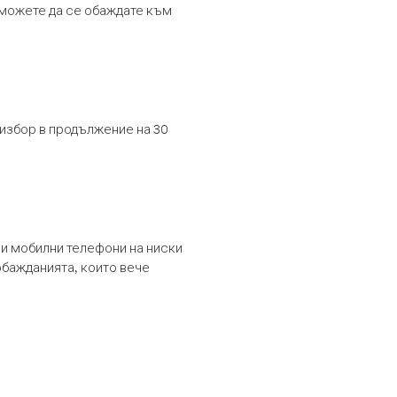
т можете да се обаждате към
 избор в продължение на 30
и мобилни телефони на ниски
обажданията, които вече