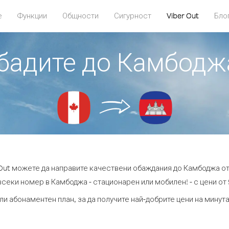
е
Функции
Общности
Сигурност
Viber Out
Бло
обадите до Камбодж
 Out можете да направите качествени обаждания до Камбоджа от
всеки номер в Камбоджа - стационарен или мобилен! - с цени от 9
ли абонаментен план, за да получите най-добрите цени на мину