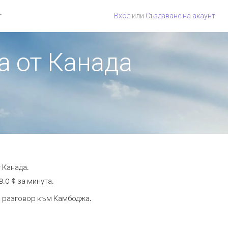
г
Вход
или
Създаване на акаунт
а от Канада
 Канада.
.0 ¢ за минута.
та разговор към Камбоджа.