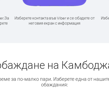
er.
За
Изберете контакта във Viber и се обадете от
Избе
рете
неговия екран с информация
обаждане на Камбодж
време за по-малко пари. Изберете една от нашит
обаждания: