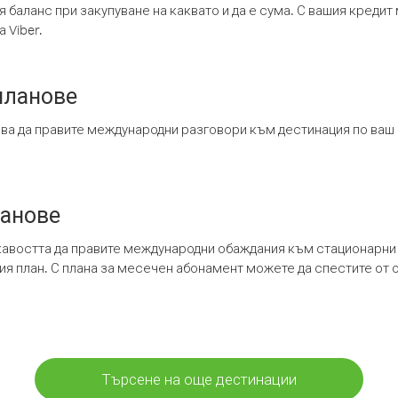
я баланс при закупуване на каквато и да е сума. С вашия креди
 Viber.
планове
ява да правите международни разговори към дестинация по ваш
ланове
кавостта да правите международни обаждания към стационарни 
шия план. С плана за месечен абонамент можете да спестите от 
Търсене на още дестинации