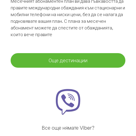
Месечният абонаментен план ви дава гъвкавостта да
правите международни обаждания към стационарни и
мобилни телефони на ниски цени, без да се налага да
подновявате вашия план. С плана за месечен
абонамент можете да спестите от обажданията,
които вече правите
Още дестинации
Все още нямате Viber?