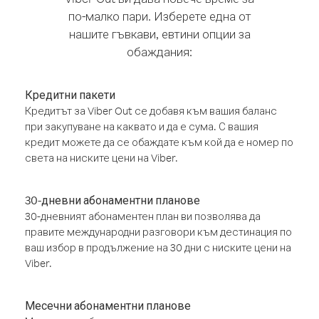
по-малко пари. Изберете една от
нашите гъвкави, евтини опции за
обаждания:
Кредитни пакети
Кредитът за Viber Out се добавя към вашия баланс
при закупуване на каквато и да е сума. С вашия
кредит можете да се обаждате към кой да е номер по
света на ниските цени на Viber.
30-дневни абонаментни планове
30-дневният абонаментен план ви позволява да
правите международни разговори към дестинация по
ваш избор в продължение на 30 дни с ниските цени на
Viber.
Месечни абонаментни планове