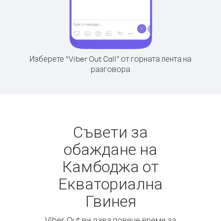
Изберете “Viber Out Call” от горната лента на
разговора
Съвети за
обаждане на
Камбоджа от
Екваториална
Гвинея
Viber Out ви дава повече време за