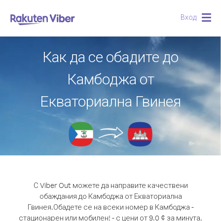
Вход
Togg
navig
Как да се обадите до
Камбоджа от
Екваториална Гвинея
С Viber Out можете да направите качествени
обаждания до Камбоджа от Екваториална
Гвинея.
Обадете се на всеки номер в Камбоджа -
стационарен или мобилен! - с цени от 9.0 ¢ за минута.