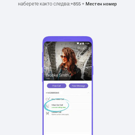
наберете както следва:
+
+
855
Местен номер