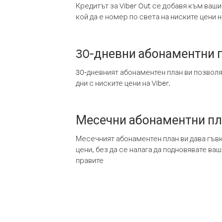
Кредитът за Viber Out се добавя към ваши
кой да е номер по света на ниските цени на
30-дневни абонаментни 
30-дневният абонаментен план ви позвол
дни с ниските цени на Viber.
Месечни абонаментни п
Месечният абонаментен план ви дава гъв
цени, без да се налага да подновявате ва
правите