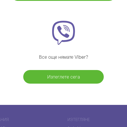
Все още нямате Viber?
Изтеглете сега
АНИЯ
ИЗТЕГЛЯНЕ