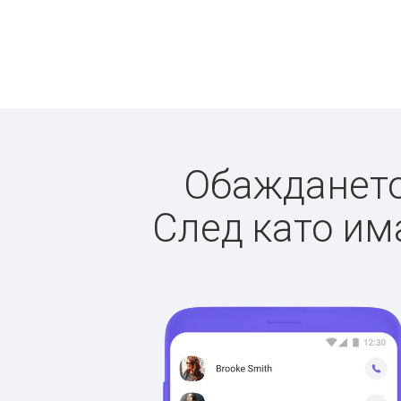
Обаждането 
След като има