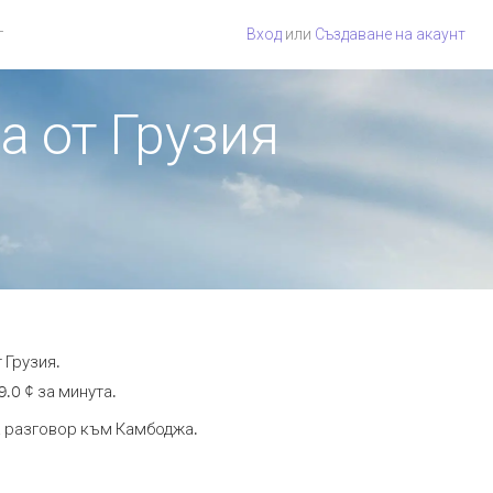
г
Вход
или
Създаване на акаунт
а от Грузия
 Грузия.
.0 ¢ за минута.
та разговор към Камбоджа.