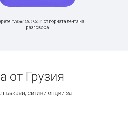
рете “Viber Out Call” от горната лента на
разговора
а от Грузия
е гъвкави, евтини опции за