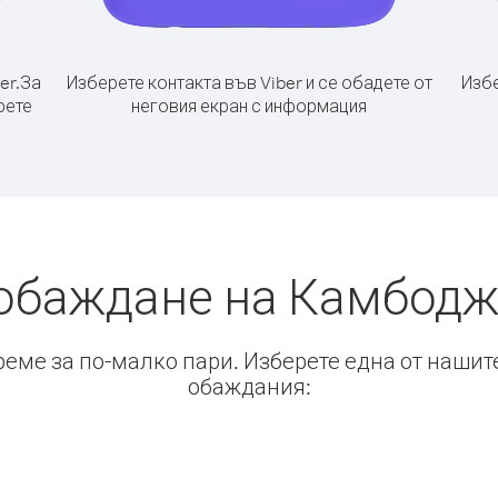
er.
За
Изберете контакта във Viber и се обадете от
Избе
рете
неговия екран с информация
обаждане на Камбодж
време за по-малко пари. Изберете една от нашит
обаждания: