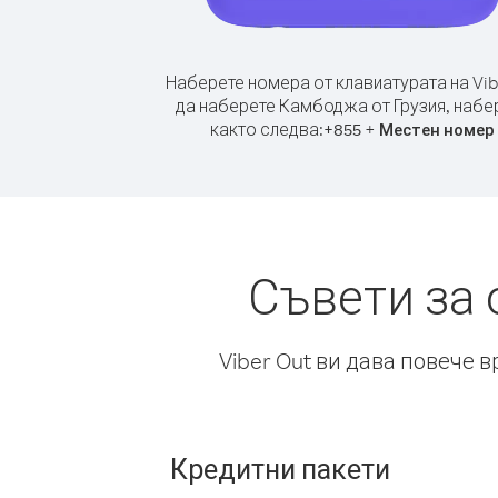
Наберете номера от клавиатурата на Vib
да наберете Камбоджа от Грузия, набе
както следва:
+
+
855
Местен номер
Съвети за 
Viber Out ви дава повече 
Кредитни пакети