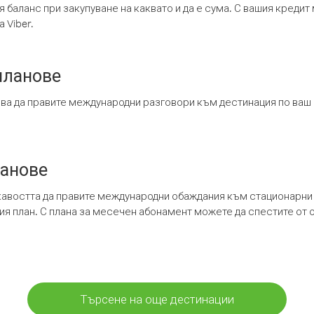
я баланс при закупуване на каквато и да е сума. С вашия креди
 Viber.
планове
ява да правите международни разговори към дестинация по ваш
ланове
кавостта да правите международни обаждания към стационарни 
шия план. С плана за месечен абонамент можете да спестите от 
Търсене на още дестинации