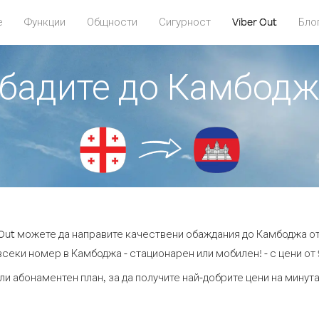
е
Функции
Общности
Сигурност
Viber Out
Бло
обадите до Камбодж
 Out можете да направите качествени обаждания до Камбоджа от
всеки номер в Камбоджа - стационарен или мобилен! - с цени от 9
ли абонаментен план, за да получите най-добрите цени на мину