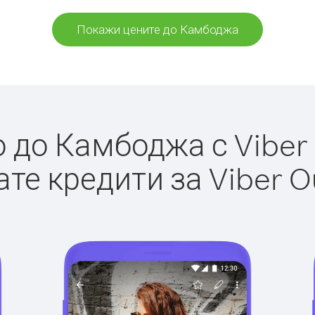
Покажи цените до Камбоджа
до Камбоджа с Viber 
те кредити за Viber O