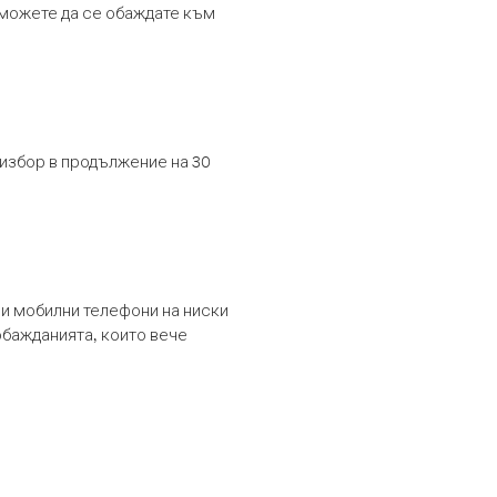
т можете да се обаждате към
 избор в продължение на 30
и мобилни телефони на ниски
обажданията, които вече